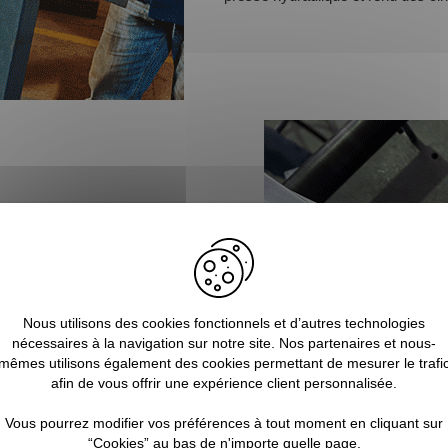
poussée. Les nouvelles machines de
pression hydraulique et surtout le
 rambardes et
garde-corps cintrés
 matériau. Un
Nous utilisons des cookies fonctionnels et d’autres technologies
tube inox
, en fonction
nécessaires à la navigation sur notre site. Nos partenaires et nous-
é par poussée ou par roulage.
mêmes utilisons également des cookies permettant de mesurer le trafi
afin de vous offrir une expérience client personnalisée.
Vous pourrez modifier vos préférences à tout moment en cliquant sur
“Cookies” au bas de n'importe quelle page.