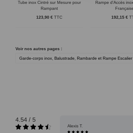
Tube inox Cintré sur Mesure pour
Rampe d'Accès inox 
Rampant
Français
123,90 €
TTC
192,15 €
T
Voir nos autres pages :
Garde-corps inox, Balustrade, Rambarde et Rampe Escalier
4.54 / 5
08/08/2025
Alexis T.