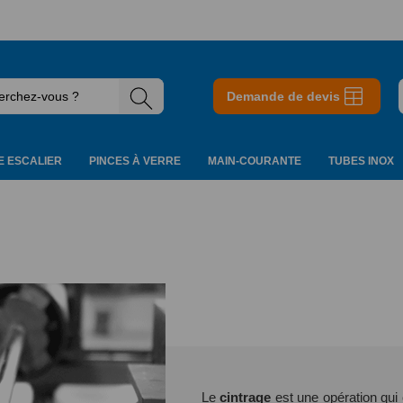
Demande de devis
 ESCALIER
PINCES À VERRE
MAIN-COURANTE
TUBES INOX
Le
cintrage
est une opération qui