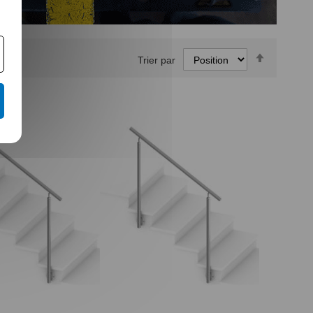
Par
Trier par
ordre
décroissa