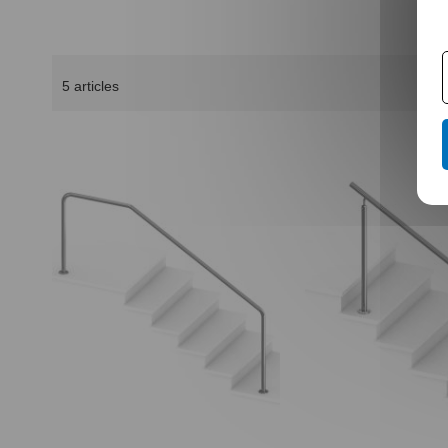
5
articles