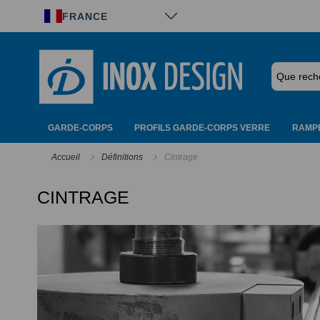
Panneau de gestion des cookies
FRANCE
GARDE-CORPS
PROFILS GARDE-CORPS VERRE
RAMPE
Accueil
Définitions
Cintrage
CINTRAGE