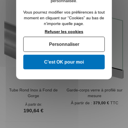
personnalisée.
décroissant
Vous pourrez modifier vos préférences à tout
moment en cliquant sur “Cookies” au bas de
n'importe quelle page.
Refuser les cookies
Personnaliser
C'est OK pour moi
Tube Rond Inox à Fond de
Garde-corps verre à profilé sur
Gorge
mesure
À partir de :
379,00 €
TTC
À partir de
190,64 €