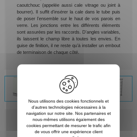
caoutchouc (appelée aussi cale vitrage ou joint à
bourrer). Il suffit d'insérer la cale dans le tube puis
de poser l'ensemble sur le haut de vos parois en
verre. Les jonctions entre les différents éléments
sont assurées par les raccords. D'angles variables,
ils laissent le champ libre à toutes les envies. En
guise de finition, il ne reste qu'à installer un embout
de terminaison de chaque côté.
Nous utilisons des cookies fonctionnels et
d’autres technologies nécessaires à la
navigation sur notre site. Nos partenaires et
5
articles
nous-mêmes utilisons également des
cookies permettant de mesurer le trafic afin
Par
Trier par
de vous offrir une expérience client
ordre