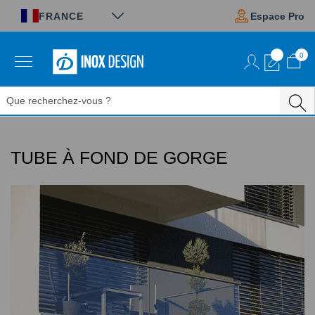
Panneau de gestion des cookies
FRANCE
Espace Pro
0
Aller
au
contenu
TUBE À FOND DE GORGE