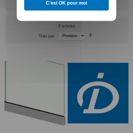
C'est OK pour moi
8
articles
Par
Trier par
ordre
décroissant