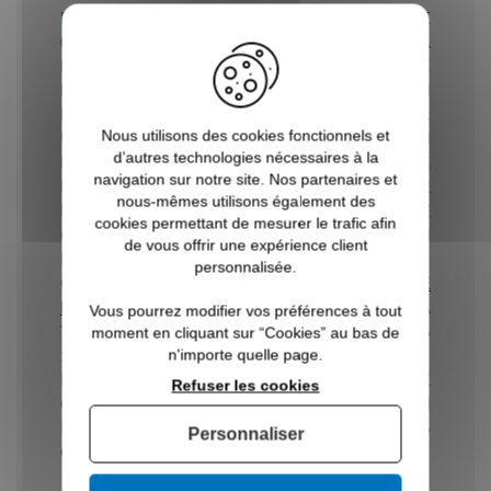
EST GÉNÉRALEMENT, D’UNE ÉPAISSEUR DE
0.38 MM ET C’EST SON NOMBRE QUI VA
DÉTERMINER LA RÉSISTANCE DU VITRAGE
ET NON L’ÉPAISSEUR DU VERRE. SELON
L’USAGE, SON ÉPAISSEUR SERA CHOISIE.
Nous utilisons des cookies fonctionnels et
UNE TOITURE DE VÉRANDA OÙ L’UTILISATION
d’autres technologies nécessaires à la
DU
VERRE FEUILLETÉ
EST INDISPENSABLE
navigation sur notre site. Nos partenaires et
POUR ÉVITER LES BLESSURES EN CAS DE
nous-mêmes utilisons également des
BRIS AURA UNE ÉPAISSEUR DIFFÉRENTE DE
cookies permettant de mesurer le trafic afin
CELLE D’UN VERRE FEUILLETÉ UTILISÉ EN
de vous offrir une expérience client
MOBILIER.
personnalisée.
COMBINÉ À L’INOX POUR UNE
RAMBARDE
ESCALIER DESIGN
, IL DONNE UNE SOLIDITÉ À
Vous pourrez modifier vos préférences à tout
TOUTE ÉPREUVE ET S’ADAPTE À TOUS LES
moment en cliquant sur “Cookies” au bas de
n'importe quelle page.
STYLES D’HABITATS.
ENFIN, DANS CERTAINS CAS (HAUTEUR DE
Refuser les cookies
CHUTE À UNE CERTAINE HAUTEUR…), LA LOI
IMPOSE AU PROPRIÉTAIRE D’INSTALLER DES
Personnaliser
GARDE CORPS EN VERRE FEUILLETÉ.