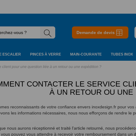
Demande de devis
 ESCALIER
PINCES À VERRE
MAIN-COURANTE
TUBES INOX
 client pour une question liée à un retour ou une expédition ?
MENT CONTACTER LE SERVICE CLI
À UN RETOUR OU UNE 
es reconnaissants de votre confiance envers inoxdesign.fr pour vos a
vons les informations nécessaires, nous nous efforçons de rendre le 
que nous aurons réceptionné et traité l'article retourné, nous procéde
 vous pouvez vous attendre à recevoir votre remboursement dans un dé