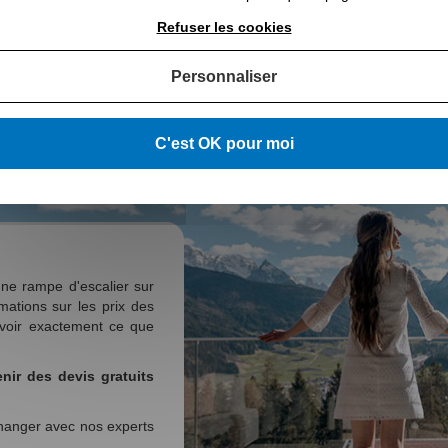
Refuser les cookies
"Délai trop long 
Personnaliser
C'est OK pour moi
L’Abé
r mesure
Etude 3D personnalisée
Gar
ne rampe d'escalier sur
mations sur les prix des
voir exactement ce que
nir des devis gratuits
anger avec nos experts