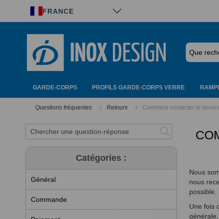
Panneau de gestion des cookies
FRANCE
GARDE-CORPS
PROFILS GARDE-CORPS VERRE
RAMPE
Questions fréquentes
Retours
Comment contacter le service
COM
Catégories :
Nous somm
Général
nous rece
possible.
Commande
Une fois 
générale,