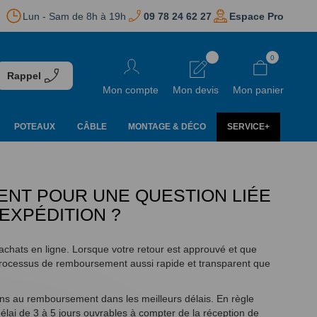
Lun - Sam de 8h à 19h
09 78 24 62 27
Espace Pro
Aller
0
au
Rappel
contenu
Mon compte
Mon devis
Mon panier
POTEAUX
CÂBLE
MONTAGE & DÉCO
SERVICE+
ENT POUR UNE QUESTION LIÉE
EXPÉDITION ?
chats en ligne. Lorsque votre retour est approuvé et que
processus de remboursement aussi rapide et transparent que
rons au remboursement dans les meilleurs délais. En règle
lai de 3 à 5 jours ouvrables à compter de la réception de