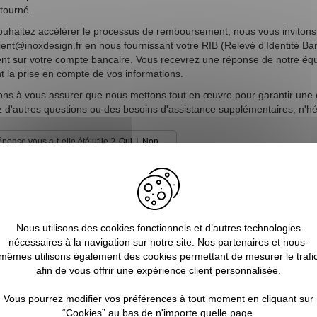
retourné.
ouhaitez accélérer le processus de remboursement, nous vous invitons
lient@inoxdesign.fr
en nous fournissant votre RIB (Relevé d'Identité Ba
nt sur votre compte bancaire. Vous recevrez une réponse de notre équi
t la prise en compte de vos informations.
ns à vous assurer que nous mettons tout en œuvre pour garantir une exp
 d'autres questions ou des besoins d'assistance supplémentaires, n'hé
|
éponse vous a-t-elle été utile ?
Oui
Non
Nous utilisons des cookies fonctionnels et d’autres technologies
nécessaires à la navigation sur notre site. Nos partenaires et nous-
mêmes utilisons également des cookies permettant de mesurer le trafi
afin de vous offrir une expérience client personnalisée.
Vous pourrez modifier vos préférences à tout moment en cliquant sur
31/12/2024
Jean-pierre H.
“Cookies” au bas de n'importe quelle page.