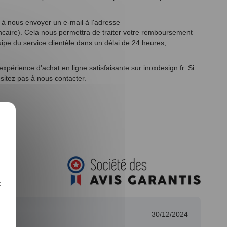
 à nous envoyer un e-mail à l'adresse
ncaire). Cela nous permettra de traiter votre remboursement
pe du service clientèle dans un délai de 24 heures,
érience d'achat en ligne satisfaisante sur inoxdesign.fr. Si
sitez pas à nous contacter.
c
30/12/2024