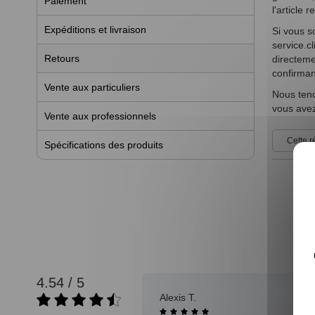
Paiement
l'article 
Expéditions et livraison
Si vous s
service.c
Retours
directeme
confirman
Vente aux particuliers
Nous teno
vous avez
Vente aux professionnels
Cette r
Spécifications des produits
4.54 / 5
08/08/2025
Alexis T.