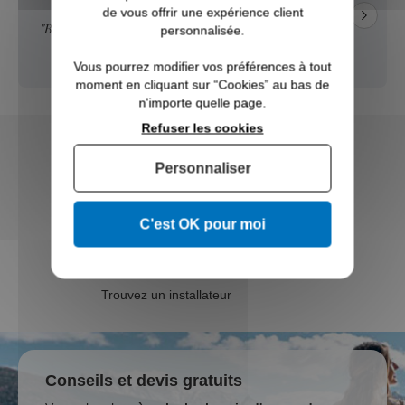
de vous offrir une expérience client
"BIEN"
personnalisée.
Vous pourrez modifier vos préférences à tout
moment en cliquant sur “Cookies” au bas de
n'importe quelle page.
Refuser les cookies
Fabricant ISO 9001
Personnaliser
Livraison sur mesure
Etude 3D personnalisée
C'est OK pour moi
L’Abécédaire du
Garde-Corps
Trouvez un installateur
Conseils et devis gratuits