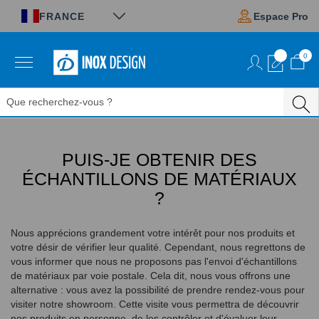
Panneau de gestion des cookies
FRANCE
Espace Pro
0
Aller
au
contenu
PUIS-JE OBTENIR DES
ÉCHANTILLONS DE MATÉRIAUX
?
Nous apprécions grandement votre intérêt pour nos produits et
votre désir de vérifier leur qualité. Cependant, nous regrettons de
vous informer que nous ne proposons pas l'envoi d'échantillons
de matériaux par voie postale. Cela dit, nous vous offrons une
alternative : vous avez la possibilité de prendre rendez-vous pour
visiter notre showroom. Cette visite vous permettra de découvrir
nos produits en personne, de les contrôler et d'évaluer leur