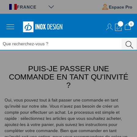
Panneau de gestion des cookies
FRANCE
Espace Pro
0
Aller
au
contenu
PUIS-JE PASSER UNE
COMMANDE EN TANT QU'INVITÉ
?
Oui, vous pouvez tout à fait passer une commande en tant
qu'invité sur notre site. Vous n'avez pas besoin de créer un
compte pour effectuer un achat. Le processus est simple et
rapide : sélectionnez les articles que vous souhaitez acheter,
ajoutez-les à votre panier, puis suivez les instructions pour
compléter votre commande. Bien que commander en tant
qu'invité soit une option, nous vous recommandons de créer un