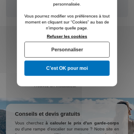
personnalisée.
Vous pourrez modifier vos préférences à tout
moment en cliquant sur “Cookies” au bas de
n'importe quelle page.
Fabricant ISO 9001
Refuser les cookies
Livraison sur mesure
Personnaliser
Etude 3D personnalisée
C'est OK pour moi
L’Abécédaire du
Garde-Corps
Trouvez un installateur
Conseils et devis gratuits
Vous cherchez
à calculer le prix d'un garde-corps
ou d'une rampe d'escalier sur mesure ? Notre site en