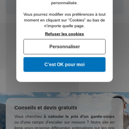
personnalisée.
Vous pourrez modifier vos préférences à tout
moment en cliquant sur “Cookies” au bas de
n'importe quelle page.
Fabricant ISO 9001
Refuser les cookies
Livraison sur mesure
Personnaliser
Etude 3D personnalisée
C'est OK pour moi
L’Abécédaire du
Garde-Corps
Trouvez un installateur
Conseils et devis gratuits
Vous cherchez
à calculer le prix d'un garde-corps
ou d'une rampe d'escalier sur mesure ? Notre site en
ligne vous propose différentes estimations sur les prix