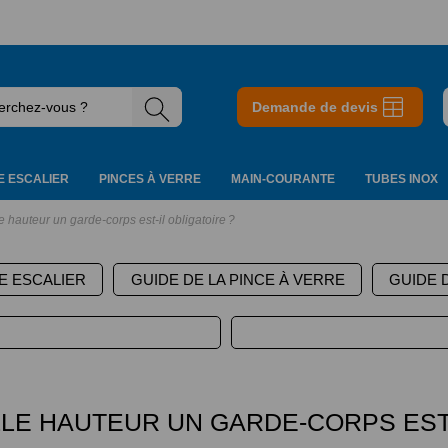
Demande de devis
 ESCALIER
PINCES À VERRE
MAIN-COURANTE
TUBES INOX
le hauteur un garde-corps est-il obligatoire ?
E ESCALIER
GUIDE DE LA PINCE À VERRE
GUIDE 
LLE HAUTEUR UN GARDE-CORPS EST-