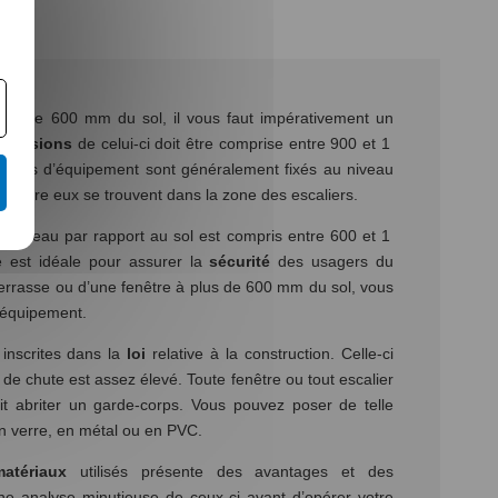
plus de 600 mm du sol, il vous faut impérativement un
imensions
de celui-ci doit être comprise entre 900 et 1
 types d’équipement sont généralement fixés au niveau
s d’entre eux se trouvent dans la zone des escaliers.
e niveau par rapport au sol est compris entre 600 et 1
 est idéale pour assurer la
sécurité
des usagers du
errasse ou d’une fenêtre à plus de 600 mm du sol, vous
 équipement.
 inscrites dans la
loi
relative à la construction. Celle-ci
 de chute est assez élevé. Toute fenêtre ou tout escalier
it abriter un garde-corps. Vous pouvez poser de telle
en verre, en métal ou en PVC.
matériaux
utilisés présente des avantages et des
une analyse minutieuse de ceux-ci avant d’opérer votre