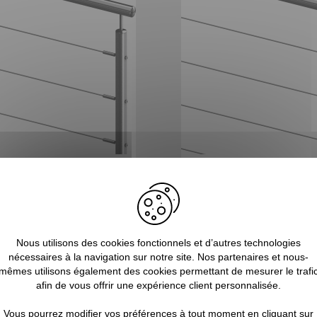
orps extérieur inox sur mesure
Garde-corps intérieur sur 
 partir de :
239,00 €
TTC
À partir de :
169,00 €
T
Nous utilisons des cookies fonctionnels et d’autres technologies
nécessaires à la navigation sur notre site. Nos partenaires et nous-
mêmes utilisons également des cookies permettant de mesurer le trafi
afin de vous offrir une expérience client personnalisée.
 UN BALCON À UNE DISTANCE COMPRISE ENTR
Vous pourrez modifier vos préférences à tout moment en cliquant sur