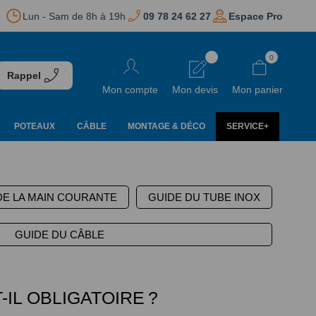
Lun - Sam de 8h à 19h
09 78 24 62 27
Espace Pro
Aller
0
au
Rappel
contenu
Mon compte
Mon devis
Mon panier
POTEAUX
CÂBLE
MONTAGE & DÉCO
SERVICE+
DE LA MAIN COURANTE
GUIDE DU TUBE INOX
GUIDE DU CÂBLE
IL OBLIGATOIRE ?