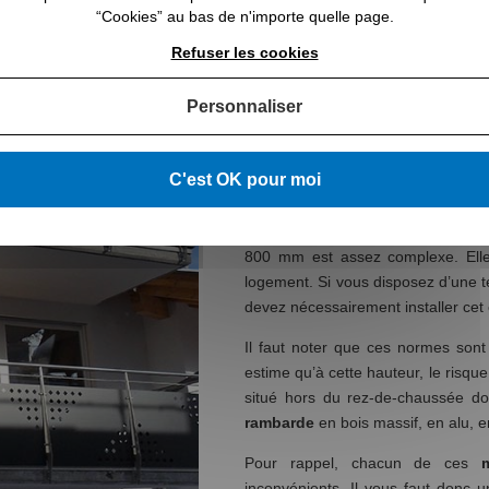
“Cookies” au bas de n'importe quelle page.
Refuser les cookies
Personnaliser
Si vous avez un
balcon
situé à 
garde-corps. La norme pour les
d
070 mm. Il faut souligner que ces
C'est OK pour moi
de la
fenêtre
. Par ailleurs, certain
La
fixation d’un garde-corps
dont l
800 mm est assez complexe. Elle
logement. Si vous disposez d’une t
devez nécessairement installer cet
Il faut noter que ces normes sont
estime qu’à cette hauteur, le risque
situé hors du rez-de-chaussée do
rambarde
en bois massif, en alu, 
Pour rappel, chacun de ces
inconvénients. Il vous faut donc 