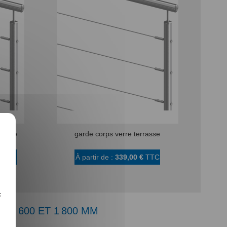
mesure
garde corps verre terrasse
TC
À partir de :
339,00 €
TTC
c
E 600 ET 1 800 MM