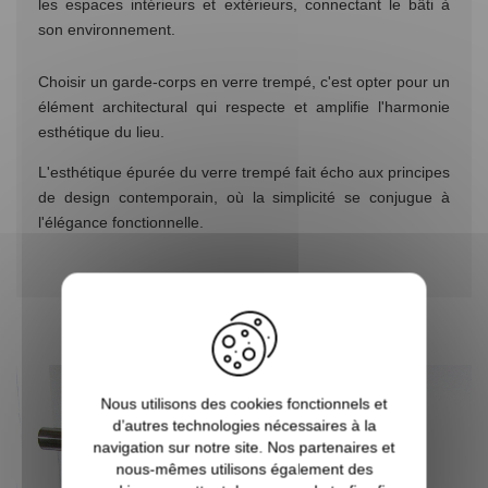
les espaces intérieurs et extérieurs, connectant le bâti à
son environnement.
Choisir un garde-corps en verre trempé, c'est opter pour un
élément architectural qui respecte et amplifie l'harmonie
esthétique du lieu.
L'esthétique épurée du verre trempé fait écho aux principes
de design contemporain, où la simplicité se conjugue à
l'élégance fonctionnelle.
ENTRETIEN ET DURABILITÉ
Nous utilisons des cookies fonctionnels et
d’autres technologies nécessaires à la
navigation sur notre site. Nos partenaires et
nous-mêmes utilisons également des