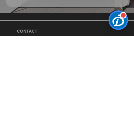
CONTACT
Formulaire de contact
INFORMATIONS
Devenir Revendeur Agréé
Le Blog
Guides
Projets clients
Catalogue
Partenaires
Plan de site
Redirections
MENTIONS
Mentions légales
CGV