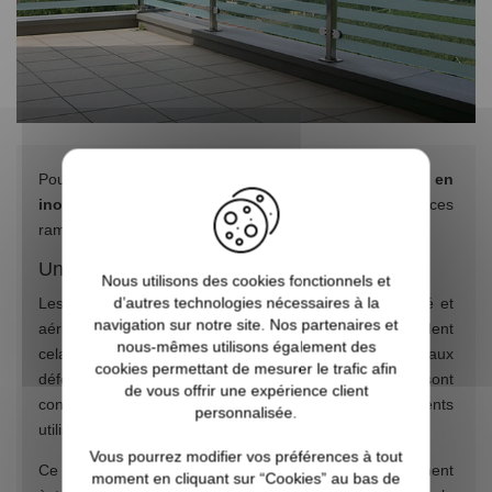
Pour tous vos projets de rénovation, les
garde-corps en
inox
représentent un choix optimal. Faciles à installer, ces
rambardes offrent de nombreux avantages.
Un design élégant
Nous utilisons des cookies fonctionnels et
d’autres technologies nécessaires à la
Les
garde-corps en inox
possèdent un design épuré et
navigation sur notre site. Nos partenaires et
aérien. Les propriétés mécaniques de ce matériau rendent
nous-mêmes utilisons également des
cela possible. Grâce à leur grande résistance aux
cookies permettant de mesurer le trafic afin
déformations et aux chocs, ces types de garde-corps sont
de vous offrir une expérience client
connus pour leur solidité. Et ceci, bien que les éléments
personnalisée.
utilisés soient fins.
Vous pourrez modifier vos préférences à tout
Ce design minimaliste leur permet de s’intégrer facilement
moment en cliquant sur “Cookies” au bas de