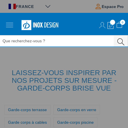
Panneau de gestion des cookies
FRANCE
Espace Pro
0
Aller
au
contenu
LAISSEZ-VOUS INSPIRER PAR
NOS PROJETS SUR MESURE -
GARDE-CORPS BRISE VUE
Garde-corps terrasse
Garde-corps en verre
Garde corps à cables
Garde-corps piscine