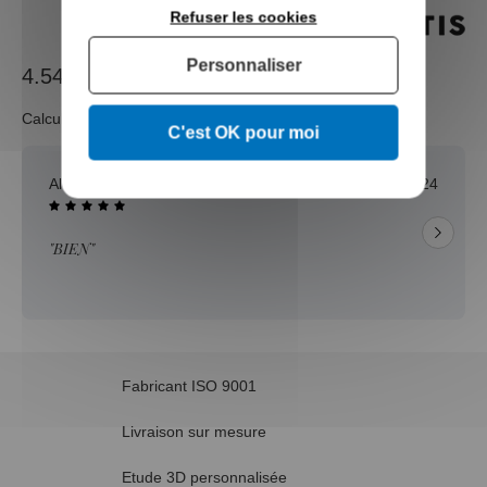
Refuser les cookies
Personnaliser
4.54 / 5
Calculé à partir de 313 avis.
C'est OK pour moi
Alexis T.
31/12/2024
"BIEN"
Fabricant ISO 9001
Livraison sur mesure
Etude 3D personnalisée