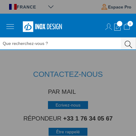
Panneau de gestion des cookies
FRANCE
Espace Pro
0
Aller
au
contenu
CONTACTEZ-NOUS
PAR MAIL
Ecrivez-nous
RÉPONDEUR
+33 1 76 34 05 67
Être rappelé