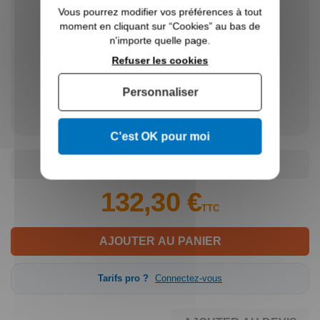
Vous pourrez modifier vos préférences à tout
Description :
7 Barres ø 12mm
moment en cliquant sur “Cookies” au bas de
n'importe quelle page.
H :
1050mm
Refuser les cookies
ø :
40x40x2 mm
Personnaliser
-
+
Prix unitaire TTC
156,24 €
C'est OK pour moi
AJOUTER AU DEVIS
132,30 €
TTC
AJOUTER AU PANIER
Tarifs pro ?
Connectez-vous