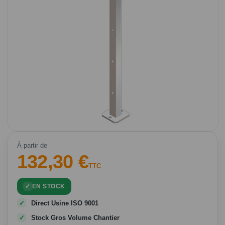
Passer
au
À partir de
132,30 €
début
de
TTC
la
Galerie
EN STOCK
d’images
Direct Usine ISO 9001
Stock Gros Volume Chantier