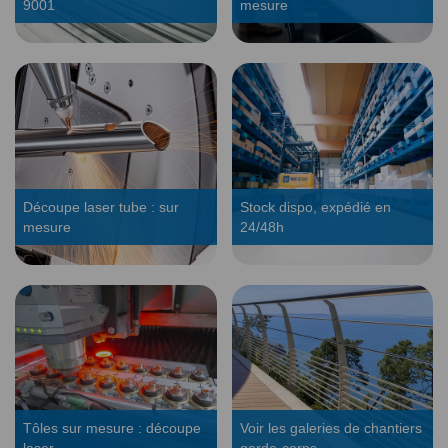
9001
mesure
Découpe laser tube : sur
Stock dispo, expédié en
mesure
24/48h
Tôles sur mesure : découpe
Voir les galeries de chantiers