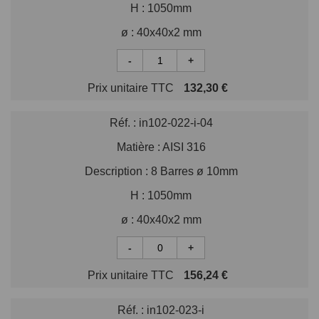
H :
1050mm
ø :
40x40x2 mm
-
+
Prix unitaire TTC
132,30 €
Réf. :
in102-022-i-04
Matière :
AISI 316
Description :
8 Barres ø 10mm
H :
1050mm
ø :
40x40x2 mm
-
+
Prix unitaire TTC
156,24 €
Réf. :
in102-023-i