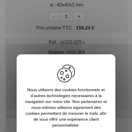
ø :
40x40x2 mm
-
+
Prix unitaire TTC
156,24 €
Réf. :
in102-025-i
Matière :
AISI 304
Description :
7 Barres ø 12mm
H :
1050mm
ø :
40x40x2 mm
Nous utilisons des cookies fonctionnels et
-
+
d’autres technologies nécessaires à la
navigation sur notre site. Nos partenaires et
Prix unitaire TTC
132,30 €
nous-mêmes utilisons également des
cookies permettant de mesurer le trafic afin
de vous offrir une expérience client
Réf. :
in102-025-i-04
personnalisée.
Matière :
AISI 316