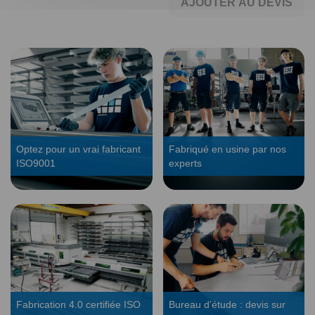
AJOUTER AU DEVIS
Optez pour un vrai fabricant
Fabriqué en usine par nos
ISO9001
experts
Fabrication 4.0 certifiée ISO
Bureau d’étude : devis sur