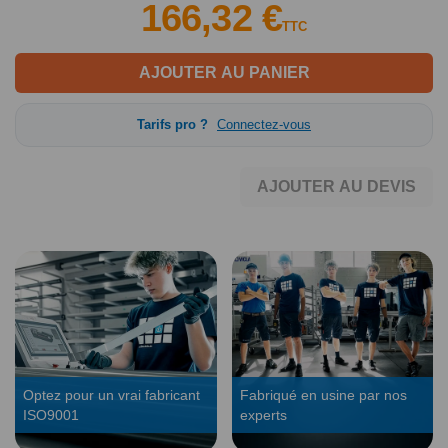
166,32 €
TTC
AJOUTER AU PANIER
Tarifs pro ?
Connectez-vous
AJOUTER AU DEVIS
Optez pour un vrai fabricant
Fabriqué en usine par nos
ISO9001
experts