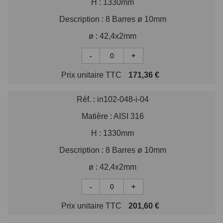
H :
1330mm
Description :
8 Barres ø 10mm
ø :
42,4x2mm
-
+
Prix unitaire TTC
171,36 €
Réf. :
in102-048-i-04
Matière :
AISI 316
H :
1330mm
Description :
8 Barres ø 10mm
ø :
42,4x2mm
-
+
Prix unitaire TTC
201,60 €