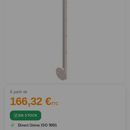
d’images
Passer
au
À partir de
166,32 €
début
de
TTC
la
Galerie
EN STOCK
d’images
Direct Usine ISO 9001