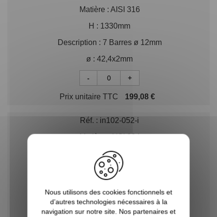
Matière :
AISI 316
H :
1330mm
Description :
7 Barres ø 12mm
ø :
42,4x2mm
-
+
Prix unitaire TTC
199,08 €
Réf. :
in102-052-i
Matière :
AISI 304
H :
1330mm
Description :
5 Barres ø 10mm
ø :
42,4x2mm
Nous utilisons des cookies fonctionnels et
d’autres technologies nécessaires à la
-
+
navigation sur notre site. Nos partenaires et