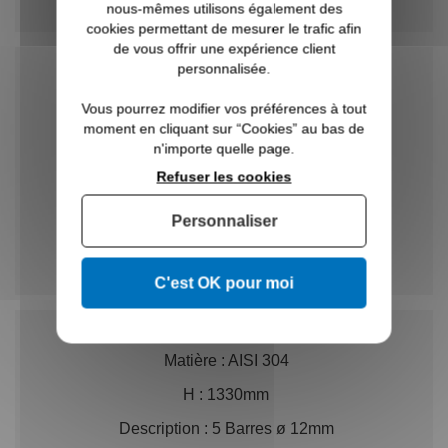
nous-mêmes utilisons également des
Prix unitaire TTC
166,32 €
cookies permettant de mesurer le trafic afin
de vous offrir une expérience client
Réf. :
in102-052-i-04
personnalisée.
Matière :
AISI 316
Vous pourrez modifier vos préférences à tout
moment en cliquant sur “Cookies” au bas de
H :
1330mm
n'importe quelle page.
Description :
5 Barres ø 10mm
Refuser les cookies
ø :
42,4x2mm
Personnaliser
-
+
Prix unitaire TTC
196,56 €
C'est OK pour moi
Réf. :
in102-053-i
Matière :
AISI 304
H :
1330mm
Description :
5 Barres ø 12mm