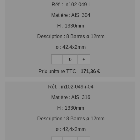
Réf. :
in102-049-i
Matière :
AISI 304
H :
1330mm
Description :
8 Barres ø 12mm
ø :
42,4x2mm
-
+
Prix unitaire TTC
171,36 €
Réf. :
in102-049-i-04
Matière :
AISI 316
H :
1330mm
Description :
8 Barres ø 12mm
ø :
42,4x2mm