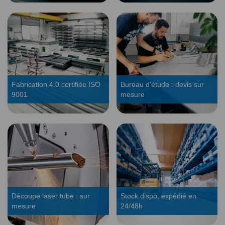
Fabrication 4.0 certifiée ISO
Bureau d’étude : devis sur
9001
mesure
Découpe laser tube : sur
Stock dispo, expédié en
mesure
24/48h