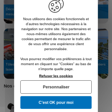
Découpe laser tube : sur
Stock dispo, expédié en
mesure
24/48h
Nous utilisons des cookies fonctionnels et
d’autres technologies nécessaires à la
navigation sur notre site. Nos partenaires et
nous-mêmes utilisons également des
cookies permettant de mesurer le trafic afin
de vous offrir une expérience client
personnalisée.
Vous pourrez modifier vos préférences à tout
moment en cliquant sur “Cookies” au bas de
Tôles sur mesure : découpe
Voir les galeries de chantiers
n'importe quelle page.
laser
garde-corps
Refuser les cookies
Nos clients ont aussi aimé
Personnaliser
C'est OK pour moi