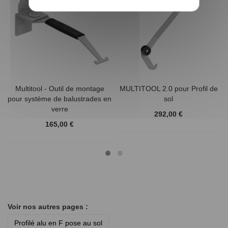
Multitool - Outil de montage
MULTITOOL 2.0 pour Profil de
pour système de balustrades en
sol
verre
292,00 €
165,00 €
Voir nos autres pages :
Profilé alu en F pose au sol