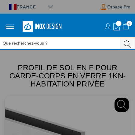
Panneau de gestion des cookies
FRANCE
Espace Pro
0
Aller
au
contenu
PROFIL DE SOL EN F POUR
GARDE-CORPS EN VERRE 1KN-
HABITATION PRIVÉE
Passer
à
la
fin
de
la
galerie