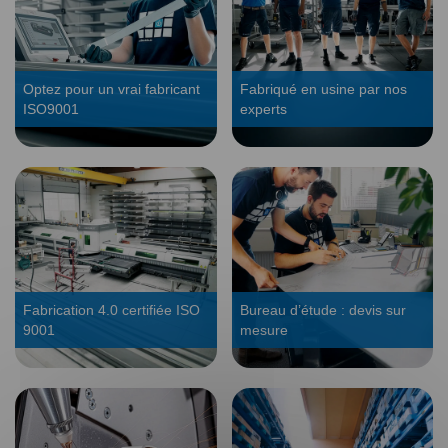
Optez pour un vrai fabricant
Fabriqué en usine par nos
ISO9001
experts
Fabrication 4.0 certifiée ISO
Bureau d’étude : devis sur
9001
mesure