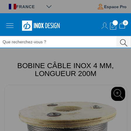
Panneau de gestion des cookies
FRANCE
Espace Pro
0
Aller
au
contenu
BOBINE CÂBLE INOX 4 MM,
LONGUEUR 200M
Passer
à
la
fin
de
la
galerie
d’images