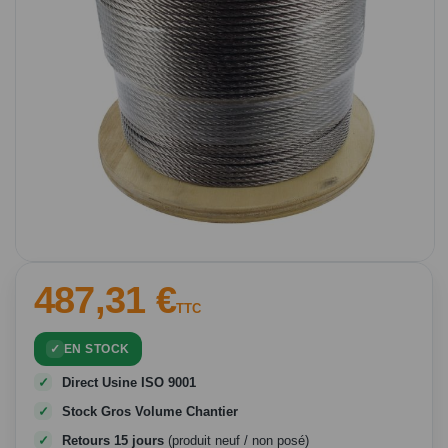
Passer
487,31 €
au
TTC
début
de
EN STOCK
la
Galerie
Direct Usine ISO 9001
d’images
Stock Gros Volume Chantier
Retours 15 jours
(produit neuf / non posé)