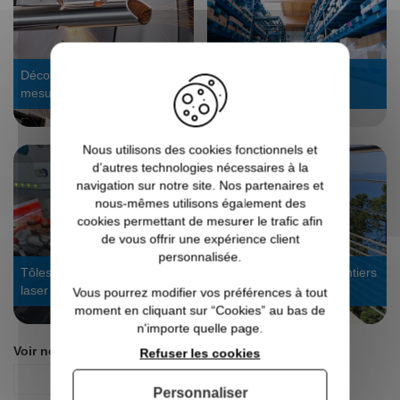
Découpe laser tube : sur
Stock dispo, expédié en
mesure
24/48h
Nous utilisons des cookies fonctionnels et
d’autres technologies nécessaires à la
navigation sur notre site. Nos partenaires et
nous-mêmes utilisons également des
cookies permettant de mesurer le trafic afin
de vous offrir une expérience client
personnalisée.
Tôles sur mesure : découpe
Voir les galeries de chantiers
laser
garde-corps
Vous pourrez modifier vos préférences à tout
moment en cliquant sur “Cookies” au bas de
n'importe quelle page.
Voir nos autres pages :
Refuser les cookies
Câble
Personnaliser