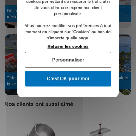
cookies permettant de mesurer le trafic afin
de vous offrir une expérience client
Découpe laser tube : sur
Stock dispo, expédié en
personnalisée.
mesure
24/48h
Vous pourrez modifier vos préférences à tout
moment en cliquant sur “Cookies” au bas de
n'importe quelle page.
Refuser les cookies
Personnaliser
Tôles sur mesure : découpe
Voir les galeries de chantiers
C'est OK pour moi
laser
garde-corps
Nos clients ont aussi aimé