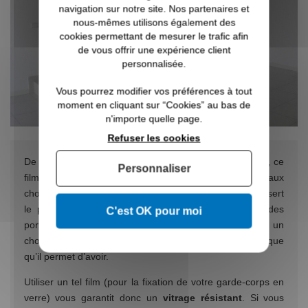
navigation sur notre site. Nos partenaires et
nous-mêmes utilisons également des
cookies permettant de mesurer le trafic afin
de vous offrir une expérience client
personnalisée.
Vous pourrez modifier vos préférences à tout
moment en cliquant sur “Cookies” au bas de
n'importe quelle page.
Refuser les cookies
De son autre appellation,
« film polybitural de vinyle »
, ce
Personnaliser
film se présente en matière synthétique. Il est résistant aux
chocs et c’est d’ailleurs, la raison pour laquelle on s’en sert
le plus souvent pour la fabrication des fenêtres et des
C'est OK pour moi
portes-fenêtres dans les logements. Le film PVB est un
choix recommandé en raison du grand confort phonique
qu’il permet d’avoir.
Utiliser un tel film (pour la fixation de votre garde-corps en
verre) vous garantit donc un
vitrage résistant
. Si vous