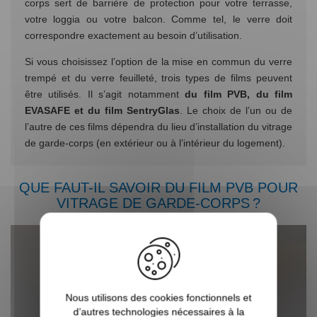
corps sert de barrière de protection pour votre terrasse,
votre loggia ou votre balcon. Comme tel, le verre doit
correspondre exactement au besoin d’utilisation.
Si vous choisissez l’option de la mise en commun du verre
trempé et du verre feuilleté, trois types de films peuvent
être utilisés. Il s’agit notamment
du film PVB, du film
EVASAFE et du film SentryGlas
. Le choix de l’un ou de
l’autre de ces films dépendra du lieu d’installation du vitrage
de garde-corps (en extérieur ou à l’intérieur du logement).
QUE FAUT-IL SAVOIR DU FILM PVB POUR
VITRAGE DE GARDE-CORPS ?
Nous utilisons des cookies fonctionnels et
d’autres technologies nécessaires à la