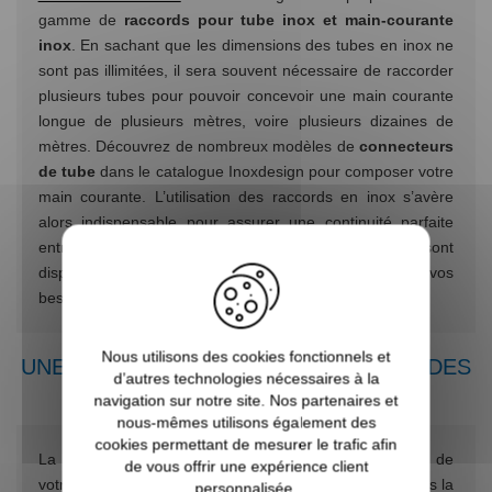
gamme de
raccords pour tube inox et main-courante
inox
. En sachant que les dimensions des tubes en inox ne
sont pas illimitées, il sera souvent nécessaire de raccorder
plusieurs tubes pour pouvoir concevoir une main courante
longue de plusieurs mètres, voire plusieurs dizaines de
mètres. Découvrez de nombreux modèles de
connecteurs
de tube
dans le catalogue Inoxdesign pour composer votre
main courante. L’utilisation des raccords en inox s’avère
alors indispensable pour assurer une continuité parfaite
entre les tubes. Plusieurs types de raccords sont
disponibles pour configurer votre main courante selon vos
besoins.
Nous utilisons des cookies fonctionnels et
UNE FABRICATION DE QUALITÉ POUR DES
d’autres technologies nécessaires à la
RACCORDS SOLIDES
navigation sur notre site. Nos partenaires et
nous-mêmes utilisons également des
cookies permettant de mesurer le trafic afin
La qualité des raccords affecte directement la solidité de
de vous offrir une expérience client
votre main courante. Grâce à sa maîtrise reconnue dans la
personnalisée.