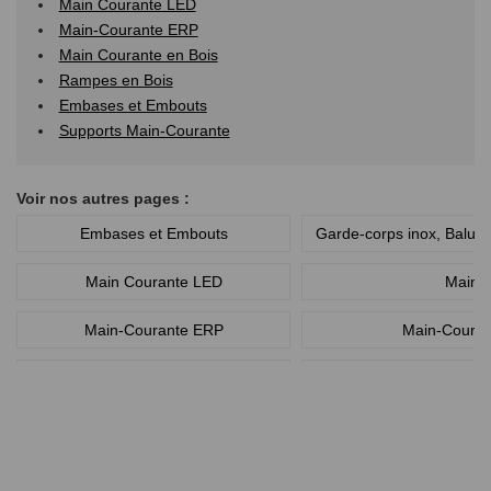
Main Courante LED
Main-Courante ERP
Main Courante en Bois
Rampes en Bois
Embases et Embouts
Supports Main-Courante
Voir nos autres pages :
Embases et Embouts
Garde-corps inox, Balus
Main Courante LED
Main C
Main-Courante ERP
Main-Couran
Main-Courante en Inox Sur Mesure
Main-courante
Rampe en Bois
Suppor