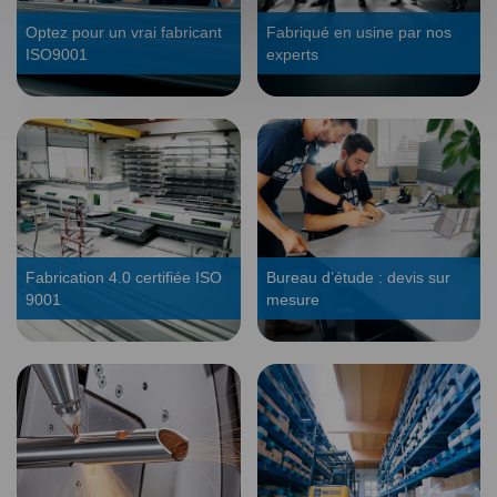
Optez pour un vrai fabricant
Fabriqué en usine par nos
ISO9001
experts
Fabrication 4.0 certifiée ISO
Bureau d’étude : devis sur
9001
mesure