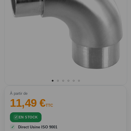
Passer
au
À partir de
11,49 €
début
de
TTC
la
Galerie
EN STOCK
d’images
Direct Usine ISO 9001