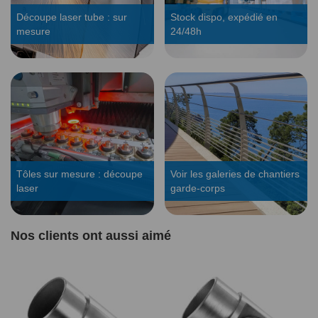
Découpe laser tube : sur
Stock dispo, expédié en
mesure
24/48h
Tôles sur mesure : découpe
Voir les galeries de chantiers
laser
garde-corps
Nos clients ont aussi aimé