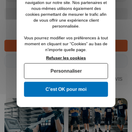
navigation sur notre site. Nos partenaires et
nous-mêmes utilisons également des
AJOUTER AU DEVIS
cookies permettant de mesurer le trafic afin
de vous offrir une expérience client
13,10 €
personnalisée.
TTC
Vous pourrez modifier vos préférences à tout
moment en cliquant sur “Cookies” au bas de
AJOUTER AU PANIER
n'importe quelle page.
Refuser les cookies
Tarifs pro ?
Connectez-vous
Personnaliser
AJOUTER AU DEVIS
C'est OK pour moi