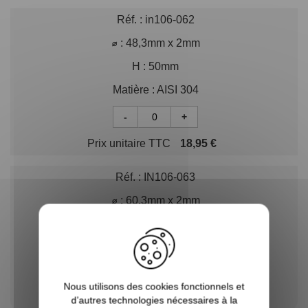
Réf. :
in106-062
⌀ :
48,3mm x 2mm
H :
50mm
Matière :
AISI 304
-
+
Prix unitaire TTC
18,95 €
Réf. :
IN106-063
⌀ :
60,3mm x 2mm
H :
50mm
Matière :
AISI 304
-
+
Nous utilisons des cookies fonctionnels et
d’autres technologies nécessaires à la
Prix unitaire TTC
59,54 €