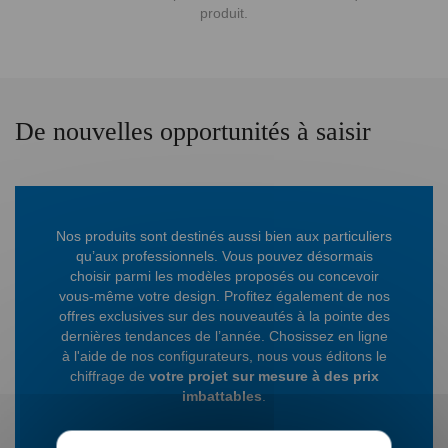
produit.
De nouvelles opportunités à saisir
Nos produits sont destinés aussi bien aux particuliers
qu’aux professionnels. Vous pouvez désormais
choisir parmi les modèles proposés ou concevoir
vous-même votre design. Profitez également de nos
offres exclusives sur des nouveautés à la pointe des
dernières tendances de l’année. Chosissez en ligne
à l'aide de nos configurateurs, nous vous éditons le
chiffrage de
votre projet sur mesure à des prix
imbattables
.