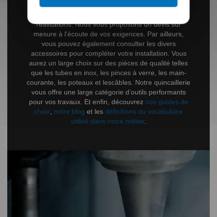
N’hésitez pas à profiter de nos réductions
alléchantes sur l’ensemble de nos dernières
réalisations. Nous vous proposons un devis sur
mesure à l’écoute de vos exigences. Par ailleurs,
vous pouvez également consulter les divers
accessoires pour compléter votre installation. Vous
aurez un large choix sur des pièces de qualité telles
que les tubes en inox, les pinces à verre, les main-
courante, les poteaux et lescâbles. Notre quincaillerie
vous offre une large catégorie d’outils performants
pour vos travaux. Et enfin, découvrez
nos guides de
choix
,
notre blog
et les
définitions du vocabulaire
utilisé dans notre métier
.