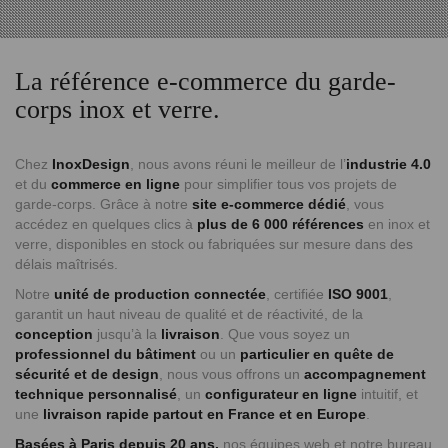
La référence e-commerce du garde-
corps inox et verre.
Chez
InoxDesign
, nous avons réuni le meilleur de l’
industrie 4.0
et du
commerce en ligne
pour simplifier tous vos projets de
garde-corps. Grâce à notre
site e-commerce dédié
, vous
accédez en quelques clics à
plus de 6 000 références
en inox et
verre, disponibles en stock ou fabriquées sur mesure dans des
délais maîtrisés.
Notre
unité de production connectée
, certifiée
ISO 9001
,
garantit un haut niveau de qualité et de réactivité, de la
conception
jusqu’à la
livraison
. Que vous soyez un
professionnel du bâtiment
ou un
particulier en quête de
sécurité et de design
, nous vous offrons un
accompagnement
technique personnalisé
, un
configurateur en ligne
intuitif, et
une
livraison rapide partout en France et en Europe
.
Basées à Paris depuis 20 ans,
nos équipes web et notre bureau