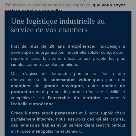
d’études vous accompagnent avec expertise
, que vous soyez
professionnel ou particulier.
Une logistique industrielle au
Avec InoxDesign, vous choisissez un
partenaire fiable
, réactif, et
résolument tourné vers l’innovation pour la réussite de vos
service de vos chantiers
projets.
Commandez en ligne, posez en toute confiance.
Fort de
plus de 20 ans d'expérience
, InoxDesign a
développé une organisation industrielle solide, conçue pour
répondre avec la même efficacité aux projets les plus
Le haut de gamme, made in Sud-Tyrol
simples comme aux plus ambitieux.
!
Qu'il s'agisse de demandes ponctuelles liées à une
rénovation ou de
commandes volumiques
pour des
chantiers de grande envergure
, notre
chaîne de
production
nous permet de garantir réactivité, fiabilité et
compétitivité sur
l'ensemble du territoire
, comme à
l'
échelle européenne
.
Grâce à
notre stock permanent
et à notre supply chain
parfaitement intégrée, nous assurons des
délais courts
,
des
livraisons fiables
et un service client réactifs partout
en France métropolitaine et Bénélux .