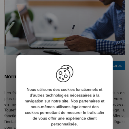
Guide du garde-corps
Normes pour vitrages de garde-corps
Nous utilisons des cookies fonctionnels et
Les fabricants de garde-corps proposent des modèles de plus en
d’autres technologies nécessaires à la
plus esthétiques pour leurs produits. Vous en trouverez en verre,
navigation sur notre site. Nos partenaires et
en métal, en aluminium, en acier ou en inox entre autres.
nous-mêmes utilisons également des
Toutefois, au-delà de son aspect esthétique et son côté design, la
cookies permettant de mesurer le trafic afin
fonction primaire du garde-corps est la sécurité. Mieux,
de vous offrir une expérience client
l’installation du garde-corps est aujourd’hui, une obligation légale
personnalisée.
pour certains typ...