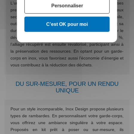
L'un des matériaux les plus convoités, l'inox a fait ses
Personnaliser
preuves et est aujourd'hui utilisé dans de nombreux
secteurs : agroalimentaire, travaux publics, automobile,
outillage, médecine, aéronautique, etc. Sa résistance et sa
C'est OK pour moi
durabilité répondent à la nécessité actuelle de privilégier le
développement durable. Recyclable à presque 100 %,
l’alliage récupéré est ensuite revalorisé, participant ainsi à
la préservation des ressources. En optant pour un garde-
corps en inox, vous favorisez aussi l’économie d'énergie et
vous contribuez à la réduction des déchets.
DU SUR-MESURE, POUR UN RENDU
UNIQUE
Pour un style incomparable, Inox Design propose plusieurs
types de rambardes. En personnalisant votre garde-corps,
vous offrirez une ambiance singulière à votre espace.
Proposés en kit prêt à poser ou sur-mesure, ils