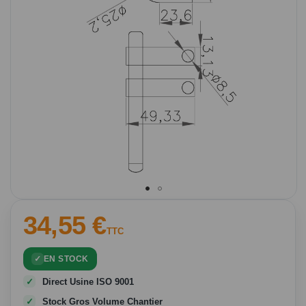
Passer
34,55 €
au
TTC
début
de
EN STOCK
la
Galerie
Direct Usine ISO 9001
d’images
Stock Gros Volume Chantier