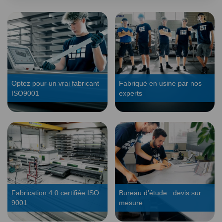
Optez pour un vrai fabricant
Fabriqué en usine par nos
ISO9001
experts
Fabrication 4.0 certifiée ISO
Bureau d’étude : devis sur
9001
mesure