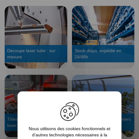
Découpe laser tube : sur
Stock dispo, expédié en
mesure
24/48h
Tôles sur mesure : découpe
Voir les galeries de chantiers
laser
garde-corps
Nous utilisons des cookies fonctionnels et
d’autres technologies nécessaires à la