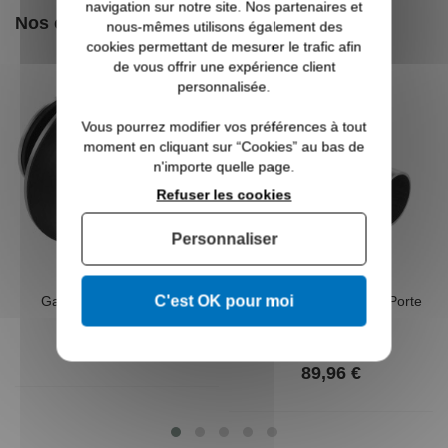
navigation sur notre site. Nos partenaires et
Nos clients ont aussi aimé
nous-mêmes utilisons également des
cookies permettant de mesurer le trafic afin
de vous offrir une expérience client
personnalisée.
Vous pourrez modifier vos préférences à tout
moment en cliquant sur “Cookies” au bas de
n'importe quelle page.
Refuser les cookies
Personnaliser
C'est OK pour moi
Galet Simple pour Porte
Tube pour Guidage de Porte
Coulissante
Coulissante
34,55 €
À partir de
89,96 €