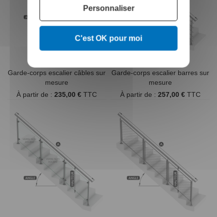
Personnaliser
C'est OK pour moi
Garde-corps escalier câbles sur
Garde-corps escalier barres sur
mesure
mesure
À partir de :
235,00 €
TTC
À partir de :
257,00 €
TTC