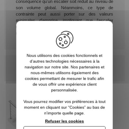
conséquence qu'un escalier soit réduit au niveau de
son volume global. Néanmoins, ce type de
contrainte peut aussi porter sur des valeurs
minimales d'emprise, impliquant que l'escalier
utilise un volume de reculement suffisant par
rapport à la construction globale d'une habitation.
Nous utilisons des cookies fonctionnels et
d’autres technologies nécessaires à la
5
articles
navigation sur notre site. Nos partenaires et
Par
nous-mêmes utilisons également des
Trier par
ordre
cookies permettant de mesurer le trafic afin
décroissant
de vous offrir une expérience client
personnalisée.
Vous pourrez modifier vos préférences à tout
moment en cliquant sur “Cookies” au bas de
n'importe quelle page.
Refuser les cookies