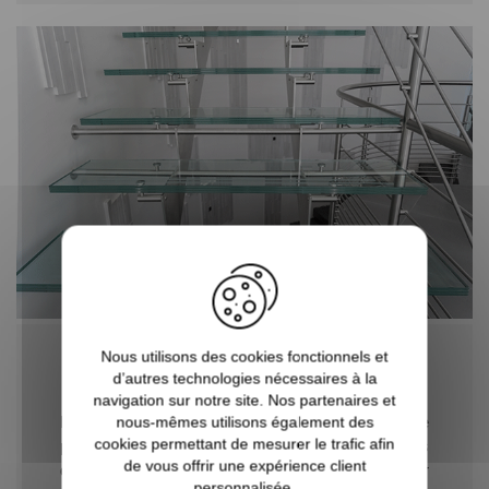
Nous utilisons des cookies fonctionnels et
ASSEMBLAGE DES VITRAGES
d’autres technologies nécessaires à la
navigation sur notre site. Nos partenaires et
Dans la mesure où ce verre une fois trempé ne
nous-mêmes utilisons également des
cookies permettant de mesurer le trafic afin
peut plus être travaillé ni modifié, ses dimensions
de vous offrir une expérience client
doivent être prévues d’une manière précise pour
personnalisée.