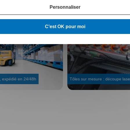
Personnaliser
C'est OK pour moi
, expédié en 24/48h
Tôles sur mesure : découpe lase