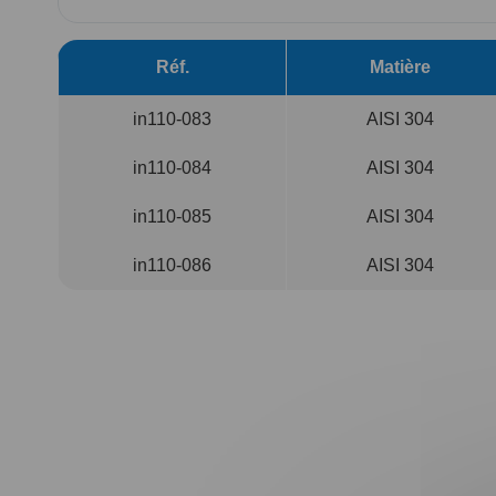
Passer
au
Réf.
Matière
début
de
in110-083
AISI 304
la
Galerie
d’images
in110-084
AISI 304
in110-085
AISI 304
in110-086
AISI 304