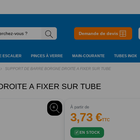
Demande de devis
 ESCALIER
PINCES À VERRE
MAIN-COURANTE
TUBES INOX
SUPPORT DE BARRE BORGNE DROITE A FIXER SUR TUBE
ROITE A FIXER SUR TUBE
À partir de
3,73 €
TTC
EN STOCK