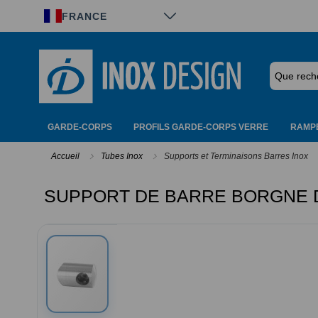
Panneau de gestion des cookies
FRANCE
GARDE-CORPS
PROFILS GARDE-CORPS VERRE
RAMPE
Accueil
Tubes Inox
Supports et Terminaisons Barres Inox
SUPPORT DE BARRE BORGNE D
Passer
à
la
fin
de
la
galerie