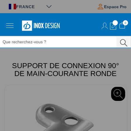
Panneau de gestion des cookies
FRANCE
Espace Pro
0
Aller
au
contenu
SUPPORT DE CONNEXION 90°
DE MAIN-COURANTE RONDE
Passer
à
la
fin
de
la
galerie
d’images