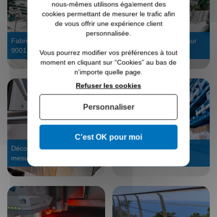
nous-mêmes utilisons également des
cookies permettant de mesurer le trafic afin
de vous offrir une expérience client
personnalisée.
Fabrication 4.0 certifiée ISO
Bureau d’étude : devis sur
9001
mesure
Vous pourrez modifier vos préférences à tout
moment en cliquant sur “Cookies” au bas de
n'importe quelle page.
Refuser les cookies
Personnaliser
C'est OK pour moi
Découpe laser tube : sur
Stock dispo, expédié en
mesure
24/48h