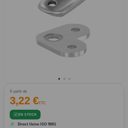
Passer
au
À partir de
3,22 €
début
de
TTC
la
Galerie
EN STOCK
d’images
Direct Usine ISO 9001