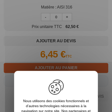
Matière :
AISI 316
-
+
Prix unitaire TTC
62,50 €
AJOUTER AU DEVIS
6,45 €
TTC
AJOUTER AU PANIER
Tarifs pro ?
Connectez-vous
AJOUTER AU DEVIS
Nous utilisons des cookies fonctionnels et
d’autres technologies nécessaires à la
navigation sur notre site. Nos partenaires et