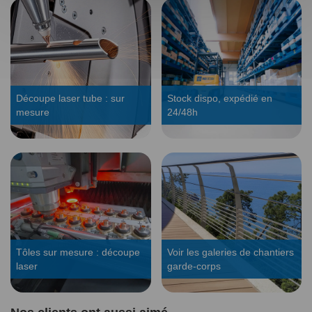
Découpe laser tube : sur
Stock dispo, expédié en
mesure
24/48h
Tôles sur mesure : découpe
Voir les galeries de chantiers
laser
garde-corps