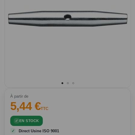
Passer
au
À partir de
5,44 €
début
de
TTC
la
Galerie
EN STOCK
d’images
Direct Usine ISO 9001