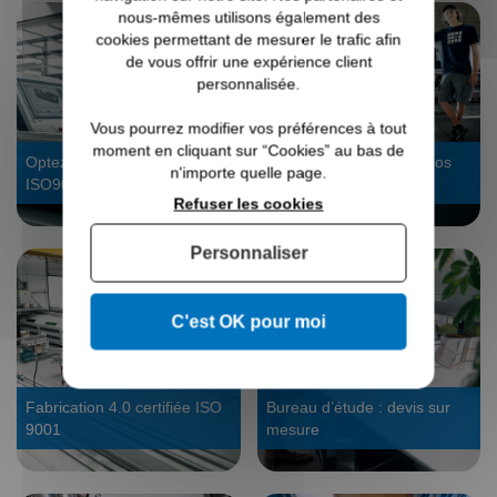
nous-mêmes utilisons également des
cookies permettant de mesurer le trafic afin
de vous offrir une expérience client
personnalisée.
Vous pourrez modifier vos préférences à tout
moment en cliquant sur “Cookies” au bas de
Optez pour un vrai fabricant
Fabriqué en usine par nos
n'importe quelle page.
ISO9001
experts
Refuser les cookies
Personnaliser
C'est OK pour moi
Fabrication 4.0 certifiée ISO
Bureau d’étude : devis sur
9001
mesure