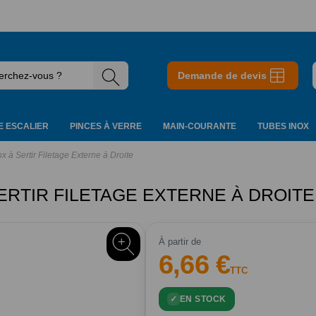
Demande de devis
 ESCALIER
PINCES À VERRE
MAIN-COURANTE
TUBES INOX
 à Sertir Filetage Externe à Droite
ERTIR FILETAGE EXTERNE À DROITE
À partir de
6,66 €
TTC
EN STOCK