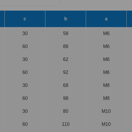
c
b
a
30
58
M6
60
88
M6
30
62
M6
60
92
M6
30
68
M8
60
98
M8
30
80
M10
60
110
M10