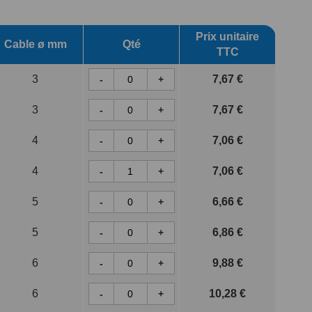
Prix unitaire
Cable ø mm
Qté
TTC
3
7,67 €
-
+
3
7,67 €
-
+
4
7,06 €
-
+
4
7,06 €
-
+
5
6,66 €
-
+
5
6,86 €
-
+
6
9,88 €
-
+
6
10,28 €
-
+