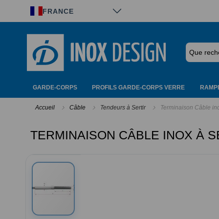
Panneau de gestion des cookies
FRANCE
GARDE-CORPS
PROFILS GARDE-CORPS VERRE
RAMPE
Accueil
Câble
Tendeurs à Sertir
Terminaison Câble inox
TERMINAISON CÂBLE INOX À S
Passer
à
la
fin
de
la
galerie