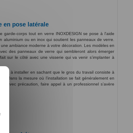
e en pose latérale
 le garde-corps tout en verre INOXDESIGN se pose à l'aide
 aluminium ou en inox qui soutient les panneaux de verre.
er une ambiance moderne à votre décoration. Les modèles en
te avec des panneaux de verre qui sembleront alors émerger
fait sur le côté avec une visserie qui va venir s’implanter à
des à installer en sachant que le gros du travail consiste à
erre. Dans la mesure où l’installation se fait généralement en
és avec précaution, faire appel à un professionnel s’avère
c