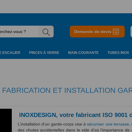
Demande de devis
 ESCALIER
PINCES À VERRE
MAIN-COURANTE
TUBES INOX
 FABRICATION ET INSTALLATION G
INOXDESIGN, votre fabricant ISO 9001 
L’installation d’un garde-corps vise à
sécuriser une terrasse
,
des chutes accidentelles dans le vide d’où l’importance de s