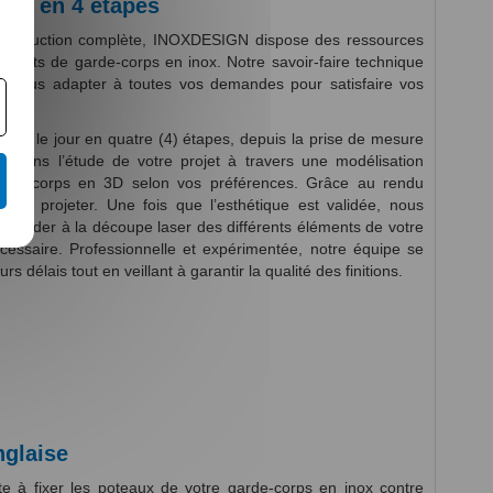
isé en 4 étapes
 production complète, INOXDESIGN dispose des ressources
projets de garde-corps en inox. Notre savoir-faire technique
e nous adapter à toutes vos demandes pour satisfaire vos
é
voit le jour en quatre (4) étapes, depuis la prise de mesure
 dans l’étude de votre projet à travers une modélisation
garde-corps en 3D selon vos préférences. Grâce au rendu
ous projeter. Une fois que l’esthétique est validée, nous
procéder à la découpe laser des différents éléments de votre
cessaire. Professionnelle et expérimentée, notre équipe se
 délais tout en veillant à garantir la qualité des finitions.
nglaise
te à fixer les poteaux de votre garde-corps en inox contre