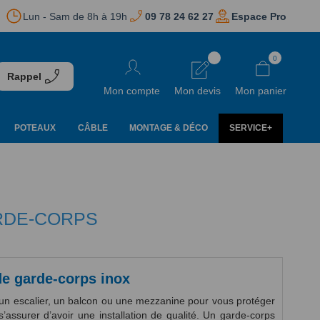
Lun - Sam de 8h à 19h
09 78 24 62 27
Espace Pro
Aller
0
au
Rappel
contenu
Mon compte
Mon devis
Mon panier
POTEAUX
CÂBLE
MONTAGE & DÉCO
SERVICE+
ARDE-CORPS
de garde-corps inox
 un escalier, un balcon ou une mezzanine pour vous protéger
’assurer d’avoir une installation de qualité. Un garde-corps