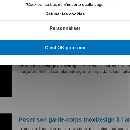
Votre garde-corps InoxDesign personnal
“Cookies” au bas de n'importe quelle page.
Grâce à une équipe hautement qualifiée et une chaîne de
Refuser les cookies
humaines et matérielles nécessaires pour réaliser tous vos 
nous permet de réaliser des garde-corps sur mesure et d
attentes.
Personnaliser
Avec INOXDESIGN, votre
garde-corps escalier personnalis
jusqu’à la réalisation. Nous vous accompagnons également
C'est OK pour moi
numérique qui vous permettra de visualiser votre futur 
photoréaliste de la maquette, vous n’aurez aucun mal à v
procédons à la préparation des fichiers numériques afin de 
garde-corps ainsi qu’au cintrage de la main courante si né
chargera enfin d’assembler votre garde-corps dans les meilleurs
Poser son garde-corps InoxDesign à l’a
La pose à l’anglaise est un système de fixation qui consis