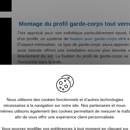
Montage du profil garde-corps tout verr
Très apprécié pour son esthétique particulièrement épuré,
d'un profilé, un système de
fixation pour garde-corps vitré
en
D’aspect minimaliste, ce type de garde-corps saura apport
pose latérale offrent une installation encore plus discrè
directement du sol. La fixation du profil de garde-corps se 
l’horizontal dans la dalle.
De manière générale, les garde-corps en verre sont plus rapi
fixer les profilés qui vont venir accueillir les panneaux de v
hauteur et que les panneaux de verre doivent être manipul
indispensable pour garantir une finition de qualité.
Nous utilisons des cookies fonctionnels et d’autres technologies
nécessaires à la navigation sur notre site. Nos partenaires et nous-
mêmes utilisons également des cookies permettant de mesurer le trafi
afin de vous offrir une expérience client personnalisée.
Vous pourrez modifier vos préférences à tout moment en cliquant sur