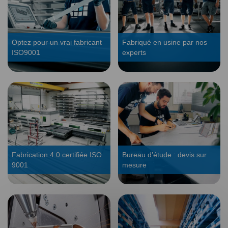
Optez pour un vrai fabricant
Fabriqué en usine par nos
ISO9001
experts
Fabrication 4.0 certifiée ISO
Bureau d’étude : devis sur
9001
mesure