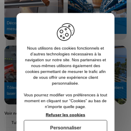
Découpe laser tube : sur
Stock dispo, expédié en
mesure
24/48h
Nous utilisons des cookies fonctionnels et
d’autres technologies nécessaires à la
navigation sur notre site. Nos partenaires et
nous-mêmes utilisons également des
cookies permettant de mesurer le trafic afin
de vous offrir une expérience client
personnalisée.
Tôles sur mesure : découpe
Voir les galeries de chantiers
laser
garde-corps
Vous pourrez modifier vos préférences à tout
moment en cliquant sur “Cookies” au bas de
n'importe quelle page.
Voir nos autres pages :
Refuser les cookies
Tubes à Fond de Gorge
Personnaliser