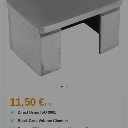
d’images
Passer
11,50 €
au
TTC
début
de
Direct Usine ISO 9001
la
Stock Gros Volume Chantier
Galerie
d’images