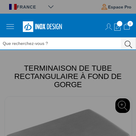
Panneau de gestion des cookies
FRANCE
Espace Pro
0
Aller
au
contenu
TERMINAISON DE TUBE
RECTANGULAIRE À FOND DE
GORGE
Passer
à
la
fin
de
la
galerie