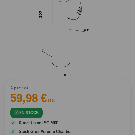
Passer
au
À partir de
59,98 €
début
de
TTC
la
Galerie
EN STOCK
d’images
Direct Usine ISO 9001
Stock Gros Volume Chantier