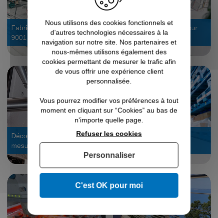
Nous utilisons des cookies fonctionnels et
Fabrication 4.0 certifiée ISO
Bureau d’étude : devis sur
d’autres technologies nécessaires à la
9001
mesure
navigation sur notre site. Nos partenaires et
nous-mêmes utilisons également des
cookies permettant de mesurer le trafic afin
de vous offrir une expérience client
personnalisée.
Vous pourrez modifier vos préférences à tout
moment en cliquant sur “Cookies” au bas de
n'importe quelle page.
Refuser les cookies
Découpe laser tube : sur
Stock dispo, expédié en
mesure
24/48h
Personnaliser
C'est OK pour moi