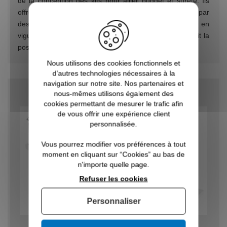
de la conception des kits pour allier budget et sûreté. Ils
offrent le même niveau de sécurité que ceux installés par
des professionnels et respectent toutes les normes en
vigueur. Vous aurez également la satisfaction d’avoir fait la
pose soi-même en plus.
Nous utilisons des cookies fonctionnels et
d’autres technologies nécessaires à la
navigation sur notre site. Nos partenaires et
nous-mêmes utilisons également des
cookies permettant de mesurer le trafic afin
de vous offrir une expérience client
personnalisée.
Vous pourrez modifier vos préférences à tout
moment en cliquant sur “Cookies” au bas de
n'importe quelle page.
Refuser les cookies
Personnaliser
Garde-corps escalier
Garde-corps escalier