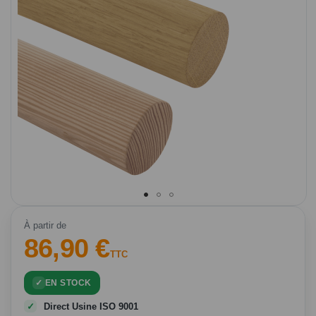
Passer
au
À partir de
86,90 €
début
de
TTC
la
Galerie
EN STOCK
d’images
Direct Usine ISO 9001