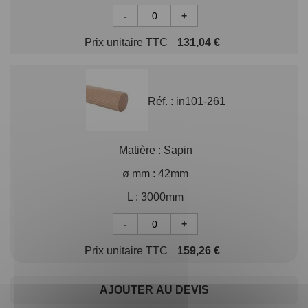
-
+
Prix unitaire TTC
131,04 €
Réf. :
in101-261
Matière :
Sapin
ø mm :
42mm
L :
3000mm
-
+
Prix unitaire TTC
159,26 €
AJOUTER AU DEVIS