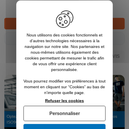
86,90 €
TTC
AJOUTER AU PANIER
Nous utilisons des cookies fonctionnels et
Tarifs pro ?
Connectez-vous
d’autres technologies nécessaires à la
navigation sur notre site. Nos partenaires et
nous-mêmes utilisons également des
AJOUTER AU DEVIS
cookies permettant de mesurer le trafic afin
de vous offrir une expérience client
personnalisée.
Vous pourrez modifier vos préférences à tout
moment en cliquant sur “Cookies” au bas de
n'importe quelle page.
Refuser les cookies
Personnaliser
Optez pour un vrai fabricant
Fabriqué en usine par nos
ISO9001
experts