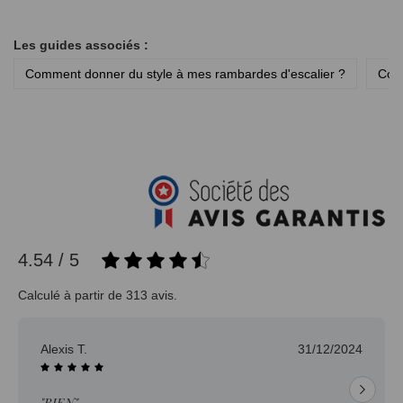
Les guides associés :
Comment donner du style à mes rambardes d'escalier ?
Comm
4.54 / 5
Calculé à partir de 313 avis.
31/12/2024
Jean-pierre H.
30
"Délai trop long pour un produit en stock."