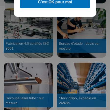
C'est OK pour moi
Fabrication 4.0 certifiée ISO
Bureau d’étude : devis sur
9001
mesure
Découpe laser tube : sur
Stock dispo, expédié en
mesure
24/48h