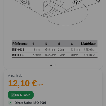
Passer
au
À partir de
12,10 €
début
de
TTC
la
Galerie
EN STOCK
d’images
Direct Usine ISO 9001