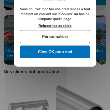
mesure
24/48h
Vous pourrez modifier vos préférences à tout
moment en cliquant sur “Cookies” au bas de
n'importe quelle page.
Refuser les cookies
Personnaliser
Tôles sur mesure : découpe
Voir les galeries de chantiers
C'est OK pour moi
laser
garde-corps
Nos clients ont aussi aimé