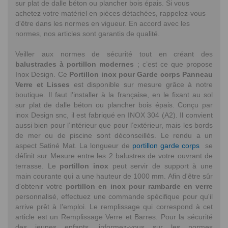
sur plat de dalle béton ou plancher bois épais. Si vous
achetez votre matériel en pièces détachées, rappelez-vous
d'être dans les normes en vigueur. En accord avec les
normes, nos articles sont garantis de qualité.
Veiller aux normes de sécurité tout en créant des
balustrades à portillon modernes
; c’est ce que propose
Inox Design. Ce
Portillon inox pour Garde corps Panneau
Verre et Lisses
est disponible sur mesure grâce à notre
boutique. Il faut l'installer à la française, en le fixant au sol
sur plat de dalle béton ou plancher bois épais. Conçu par
inox Design snc, il est fabriqué en INOX 304 (A2). Il convient
aussi bien pour l’intérieur que pour l’extérieur, mais les bords
de mer ou de piscine sont déconseillés. Le rendu a un
aspect Satiné Mat. La longueur de
portillon garde corps
se
définit sur Mesure entre les 2 balustres de votre ouvrant de
terrasse. Le
portillon inox
peut servir de support à une
main courante qui a une hauteur de 1000 mm. Afin d'être sûr
d'obtenir votre
portillon en inox pour rambarde en verre
personnalisé, effectuez une commande spécifique pour qu'il
arrive prêt à l’emploi. Le remplissage qui correspond à cet
article est un Remplissage Verre et Barres. Pour la sécurité
des jeunes enfants, informez-vous sur les normes