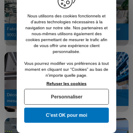
Nous utilisons des cookies fonctionnels et
d’autres technologies nécessaires à la
navigation sur notre site. Nos partenaires et
Fabrication 4.0 certifiée ISO
Bureau d’étude : devis sur
nous-mêmes utilisons également des
9001
mesure
cookies permettant de mesurer le trafic afin
de vous offrir une expérience client
personnalisée.
Vous pourrez modifier vos préférences à tout
moment en cliquant sur “Cookies” au bas de
n'importe quelle page.
Refuser les cookies
Découpe laser tube : sur
Stock dispo, expédié en
Personnaliser
mesure
24/48h
C'est OK pour moi