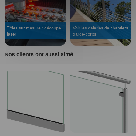
Tôles sur mesure : découpe
Voir les galeries de chantiers
laser
garde-corps
Nos clients ont aussi aimé