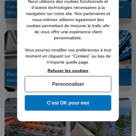
Nous utilisons des cookies fonctionnels et
Fabrication 4.0 certifiée ISO
Bureau d’étude : devis sur
d’autres technologies nécessaires à la
9001
mesure
navigation sur notre site. Nos partenaires et
nous-mêmes utilisons également des
cookies permettant de mesurer le trafic afin
de vous offrir une expérience client
personnalisée.
Vous pourrez modifier vos préférences à tout
moment en cliquant sur “Cookies” au bas de
n'importe quelle page.
Refuser les cookies
Découpe laser tube : sur
Stock dispo, expédié en
mesure
24/48h
Personnaliser
C'est OK pour moi