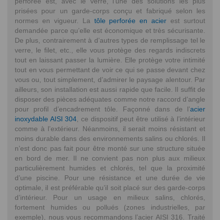
perforée est, avec le verre, l’une des solutions les plus
prisées pour un garde-corps conçu et fabriqué selon les
normes en vigueur. La
tôle perforée en acier
est surtout
demandée parce qu’elle est économique et très sécurisante.
De plus, contrairement à d’autres types de remplissage tel le
verre, le filet, etc., elle vous protège des regards indiscrets
tout en laissant passer la lumière. Elle protège votre intimité
tout en vous permettant de voir ce qui se passe devant chez
vous ou, tout simplement, d’admirer le paysage alentour. Par
ailleurs, son installation est aussi rapide que facile. Il suffit de
disposer des pièces adéquates comme notre raccord d’angle
pour profil d’encadrement tôle. Façonné dans de l’
acier
inoxydable AISI 304
, ce dispositif peut être utilisé à l’intérieur
comme à l’extérieur. Néanmoins, il serait moins résistant et
moins durable dans des environnements salins ou chlorés. Il
n’est donc pas fait pour être monté sur une structure située
en bord de mer. Il ne convient pas non plus aux milieux
particulièrement humides et chlorés, tel que la proximité
d’une piscine. Pour une résistance et une durée de vie
optimale, il est préférable qu’il soit placé sur des garde-corps
d’intérieur. Pour un usage en milieux salins, chlorés,
fortement humides ou pollués (zones industrielles, par
exemple), nous vous recommandons l’acier AISI 316. Traité