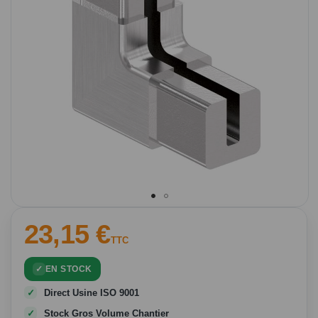
Passer
23,15 €
au
TTC
début
de
EN STOCK
la
Galerie
Direct Usine ISO 9001
d’images
Stock Gros Volume Chantier