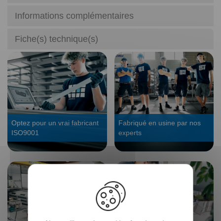
Informations complémentaires
Fiche(s) technique(s)
Optez pour un vrai fabricant
Fabriqué en usine par nos
ISO9001
experts