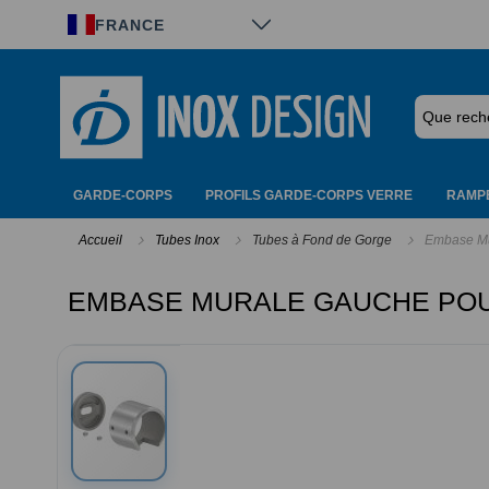
Panneau de gestion des cookies
FRANCE
GARDE-CORPS
PROFILS GARDE-CORPS VERRE
RAMPE
Accueil
Tubes Inox
Tubes à Fond de Gorge
Embase Mu
EMBASE MURALE GAUCHE POU
Passer
à
la
fin
de
la
galerie