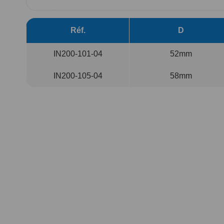
Passer
au
Réf.
D
début
de
IN200-101-04
52mm
la
Galerie
d’images
IN200-105-04
58mm