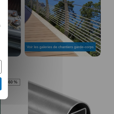
c
r
Voir les galeries de chantiers garde-corps
-60 %