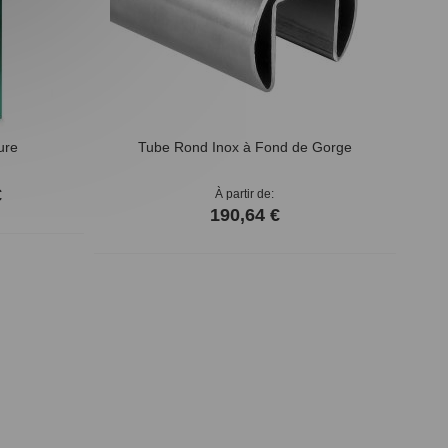
ure
Tube Rond Inox à Fond de Gorge
EMB
€
À partir de
190,64 €