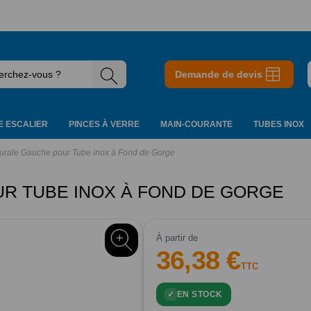
Demande de devis
 ESCALIER
PINCES À VERRE
MAIN-COURANTE
TUBES INOX
rale Gauche pour Tube inox à Fond de Gorge
R TUBE INOX À FOND DE GORGE
À partir de
36,38 €
TTC
EN STOCK