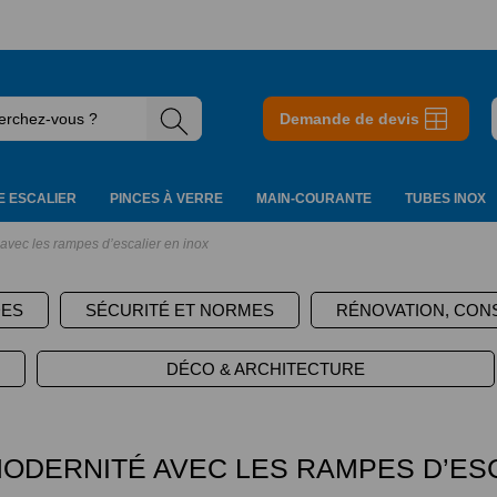
Demande de devis
 ESCALIER
PINCES À VERRE
MAIN-COURANTE
TUBES INOX
 avec les rampes d’escalier en inox
DES
SÉCURITÉ ET NORMES
RÉNOVATION, CON
DÉCO & ARCHITECTURE
MODERNITÉ AVEC LES RAMPES D’ESC