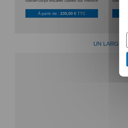
Garde-corps escalier câbles sur mesure
Garde-co
À partir de :
235,00 €
TTC
À
UN LARGE C