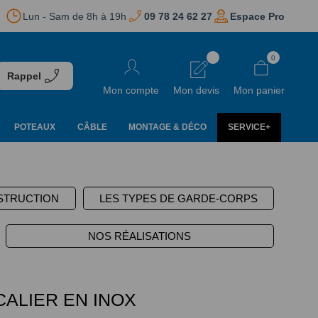
Lun - Sam de 8h à 19h
09 78 24 62 27
Espace Pro
Aller
0
au
Rappel
contenu
Mon compte
Mon devis
Mon panier
POTEAUX
CÂBLE
MONTAGE & DÉCO
SERVICE+
STRUCTION
LES TYPES DE GARDE-CORPS
NOS RÉALISATIONS
ALIER EN INOX