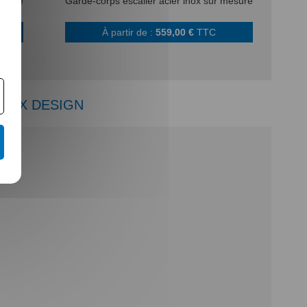
esure
Garde-corps escalier acier inox sur mesure
TC
À partir de :
559,00 €
TTC
INOX DESIGN