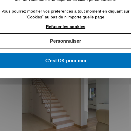
rps escalier barres sur mesure
Rampe escalier verre sur m
Vous pourrez modifier vos préférences à tout moment en cliquant sur
 partir de :
257,00 €
TTC
À partir de :
451,00 €
T
“Cookies” au bas de n'importe quelle page.
Refuser les cookies
Personnaliser
HOIX DE RAMPES EN INOX PROPOSÉES PAR 
C'est OK pour moi