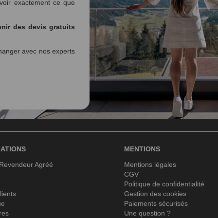
voir exactement ce que
nir des devis gratuits
anger avec nos experts
ATIONS
MENTIONS
 Revendeur Agréé
Mentions légales
CGV
Politique de confidentialité
lients
Gestion des cookies
ue
Paiements sécurisés
res
Une question ?