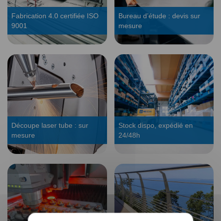
Fabrication 4.0 certifiée ISO
Bureau d’étude : devis sur
9001
mesure
Découpe laser tube : sur
Stock dispo, expédié en
mesure
24/48h