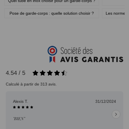
Quel tube en inox choisir pour un garde-corps ?
Pose de garde-corps : quelle solution choisir ?
Les normes e
4.54 / 5
Calculé à partir de 313 avis.
Alexis T.
31/12/2024
"BIEN"