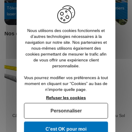
Tôles sur mesure : découpe
Voir les galeries de chantiers
laser
garde-corps
Nous utilisons des cookies fonctionnels et
Nos clients ont aussi aimé
d’autres technologies nécessaires à la
navigation sur notre site. Nos partenaires et
nous-mêmes utilisons également des
cookies permettant de mesurer le trafic afin
de vous offrir une expérience client
personnalisée.
Vous pourrez modifier vos préférences à tout
moment en cliquant sur “Cookies” au bas de
n'importe quelle page.
Refuser les cookies
Personnaliser
Câble INOX sur Mesure
Poteau 5 Cables Pose au Sol
C'est OK pour moi
2,10 €
À partir de