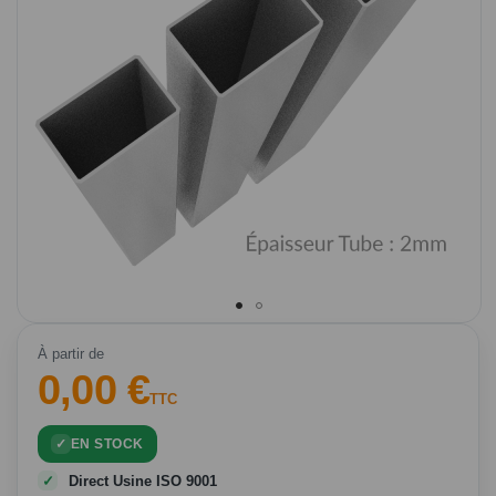
Passer
au
À partir de
0,00 €
début
de
TTC
la
Galerie
EN STOCK
d’images
Direct Usine ISO 9001