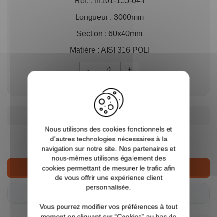
Réf. :
in101-155-04-l
Longueur :
3000mm
Section :
60x40mm
Matière :
AISI 316 POLI
-
+
Prix unitaire TTC
549,05 €
AJOUTER AU DEVIS
Nous utilisons des cookies fonctionnels et
262,39 €
d’autres technologies nécessaires à la
TTC
navigation sur notre site. Nos partenaires et
nous-mêmes utilisons également des
cookies permettant de mesurer le trafic afin
AJOUTER AU PANIER
de vous offrir une expérience client
personnalisée.
Tarifs pro ?
Connectez-vous
Vous pourrez modifier vos préférences à tout
moment en cliquant sur “Cookies” au bas de