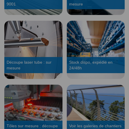
9001
mesure
Découpe laser tube : sur
Stock dispo, expédié en
mesure
24/48h
Tôles sur mesure : découpe
Voir les galeries de chantiers