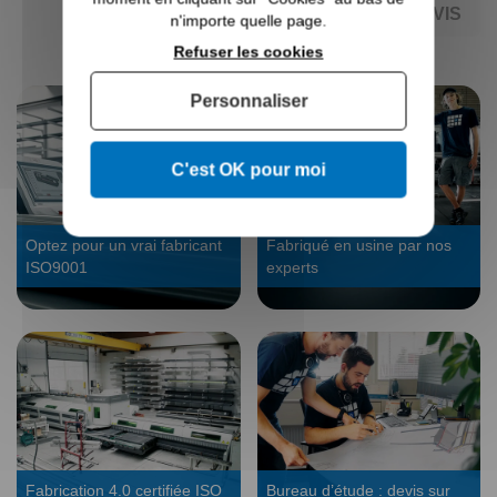
AJOUTER AU DEVIS
n'importe quelle page.
Refuser les cookies
Personnaliser
C'est OK pour moi
Optez pour un vrai fabricant
Fabriqué en usine par nos
ISO9001
experts
Fabrication 4.0 certifiée ISO
Bureau d’étude : devis sur