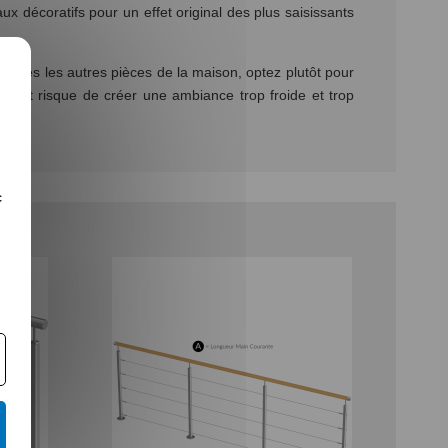
x décoratifs pour un effet original des plus saisissants
r toutes les autres pièces de la maison, optez plutôt pour
ésultat risque de créer une ambiance trop froide et trop
c