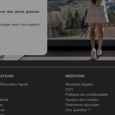
nir des devis gratuits
anger avec nos experts
ATIONS
MENTIONS
 Revendeur Agréé
Mentions légales
CGV
Politique de confidentialité
lients
Gestion des cookies
ue
Paiements sécurisés
res
Une question ?