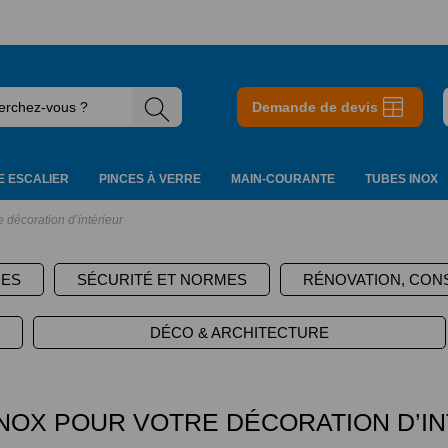
Demande de devis
 ESCALIER
PINCES À VERRE
MAIN-COURANTE
TUBES INOX
e décoration d’intérieur
DES
SÉCURITÉ ET NORMES
RÉNOVATION, CON
DÉCO & ARCHITECTURE
INOX POUR VOTRE DÉCORATION D’I