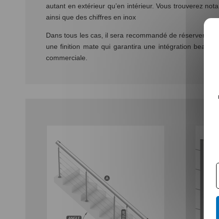
autant en extérieur qu’en intérieur. Vous trouverez not
ainsi que des chiffres en inox
Dans tous les cas, il sera recommandé de réserver la fini
une finition mate qui garantira une intégration beaucou
commerciale.