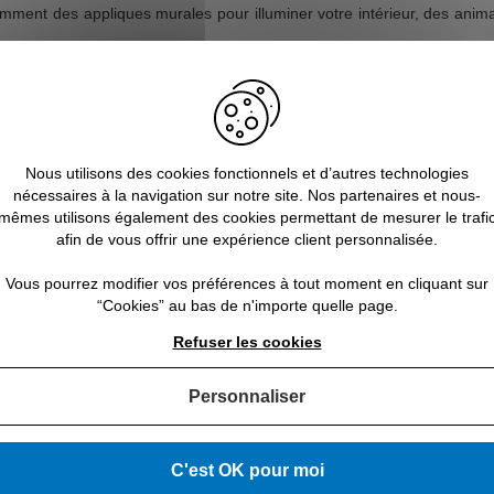
amment des appliques murales pour illuminer votre intérieur, des animau
tion brillante de l’inox à la cuisine ou encore à la salle de bains. Pou
p plus sobre et élégante. Pour terminer, évitez le tout inox, car le r
Nous utilisons des cookies fonctionnels et d’autres technologies
nécessaires à la navigation sur notre site. Nos partenaires et nous-
mêmes utilisons également des cookies permettant de mesurer le trafi
afin de vous offrir une expérience client personnalisée.
Vous pourrez modifier vos préférences à tout moment en cliquant sur
“Cookies” au bas de n'importe quelle page.
Refuser les cookies
Personnaliser
C'est OK pour moi