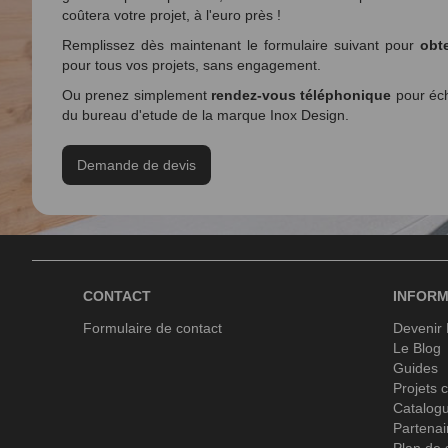
coûtera votre projet, à l'euro près !
Remplissez dès maintenant le formulaire suivant pour
obte
pour tous vos projets, sans engagement.
Ou prenez simplement
rendez-vous téléphonique
pour éch
du bureau d'etude de la marque Inox Design.
Demande de devis
CONTACT
INFORM
Formulaire de contact
Devenir
Le Blog
Guides
Projets c
Catalog
Partenai