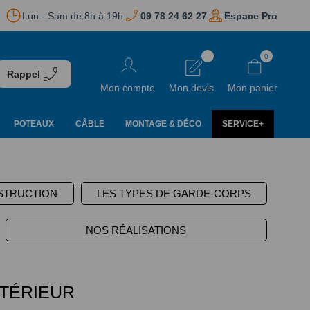
Lun - Sam de 8h à 19h
09 78 24 62 27
Espace Pro
Aller
0
au
Rappel
contenu
Mon compte
Mon devis
Mon panier
POTEAUX
CÂBLE
MONTAGE & DÉCO
SERVICE+
STRUCTION
LES TYPES DE GARDE-CORPS
NOS RÉALISATIONS
NTÉRIEUR