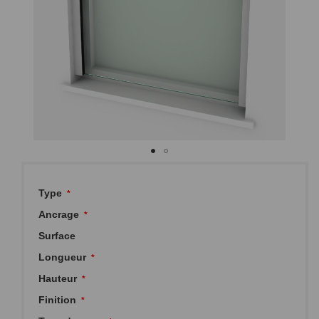
Passer
au
Type
début
de
Ancrage
la
Surface
Galerie
d’images
Longueur
Hauteur
Finition