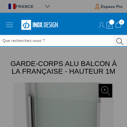
Panneau de gestion des cookies
FRANCE
Espace Pro
0
Aller
au
contenu
GARDE-CORPS ALU BALCON À
LA FRANÇAISE - HAUTEUR 1M
Passer
à
la
fin
de
la
galerie
d’images