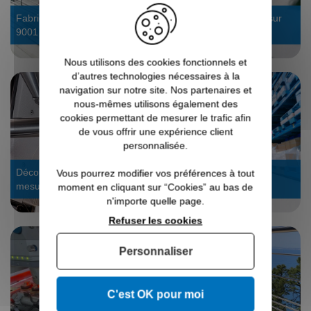
Fabrication 4.0 certifiée ISO
Bureau d’étude : devis sur
9001
mesure
Nous utilisons des cookies fonctionnels et
d’autres technologies nécessaires à la
navigation sur notre site. Nos partenaires et
nous-mêmes utilisons également des
cookies permettant de mesurer le trafic afin
de vous offrir une expérience client
personnalisée.
Découpe laser tube : sur
Stock dispo, expédié en
Vous pourrez modifier vos préférences à tout
mesure
24/48h
moment en cliquant sur “Cookies” au bas de
n'importe quelle page.
Refuser les cookies
Personnaliser
C'est OK pour moi