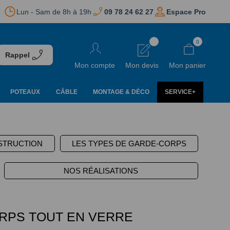
Lun - Sam de 8h à 19h
09 78 24 62 27
Espace Pro
Aller
0
au
Rappel
contenu
Mon compte
Mon devis
Mon panier
POTEAUX
CÂBLE
MONTAGE & DÉCO
SERVICE+
STRUCTION
LES TYPES DE GARDE-CORPS
NOS RÉALISATIONS
RPS TOUT EN VERRE