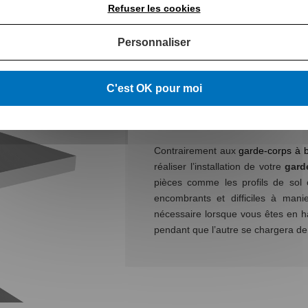
Refuser les cookies
Personnaliser
DEUX SUR L’INSTALLATION DE VOTRE GARDE-
C'est OK pour moi
Contrairement aux
garde-corps à 
réaliser l’installation de votre
gard
pièces comme les profils de sol
encombrants et difficiles à mani
nécessaire lorsque vous êtes en ha
pendant que l’autre se chargera de 