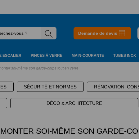
Demande de devis
 ESCALIER
PINCES À VERRE
MAIN-COURANTE
TUBES INOX
monter soi-même son garde-corps tout en verre
DES
SÉCURITÉ ET NORMES
RÉNOVATION, CON
DÉCO & ARCHITECTURE
 MONTER SOI-MÊME SON GARDE-CO