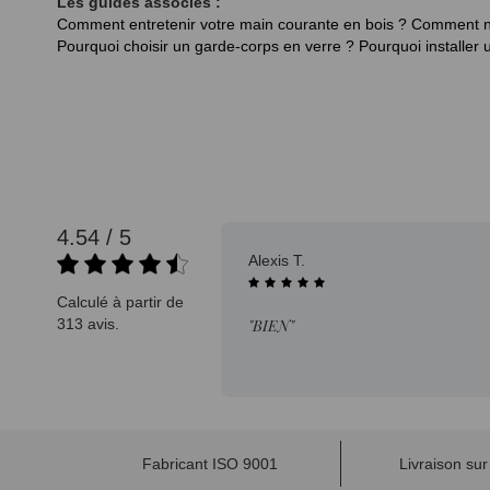
Les guides associés :
Comment entretenir votre main courante en bois ?
Comment ne
Pourquoi choisir un garde-corps en verre ?
Pourquoi installer
4.54 / 5
08/08/2025
Alexis T.
Calculé à partir de
313 avis.
"BIEN"
Fabricant ISO 9001
Livraison su