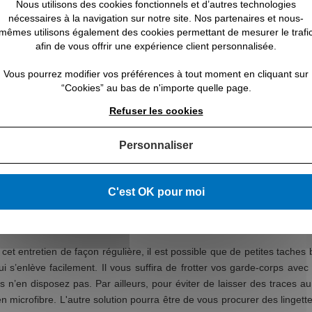
Nous utilisons des cookies fonctionnels et d’autres technologies
chez qu’il existe néanmoins dans le
nécessaires à la navigation sur notre site. Nos partenaires et nous-
ront toutes les propriétés de ce
mêmes utilisons également des cookies permettant de mesurer le trafi
afin de vous offrir une expérience client personnalisée.
Vous pourrez modifier vos préférences à tout moment en cliquant sur
“Cookies” au bas de n'importe quelle page.
 ET NETTOYER UN GARDE-CORPS EN INOX À 
Refuser les cookies
Personnaliser
xposé à des conditions climatiques parfois agressives, il peut donc s’
ent suite à des particules qui viennent se déposer et qui s’oxydent. 
C'est OK pour moi
ur en inox, il est recommandé de l’arroser régulièrement avec de l’eau cl
èverez régulièrement les poussières et les petits dépôts qui peuvent s’
icle vous expliquant
quelles les différences entre rouille et corrosion de 
cet entretien de façon régulière, il est possible que de petites tache
 qui s’enlève facilement. Il vous suffira de frotter vos garde-corps a
vous n’en disposez pas. Par ailleurs, pour éviter de laisser des trace
n microfibre. L'autre solution pourra être de vous procurer des linget