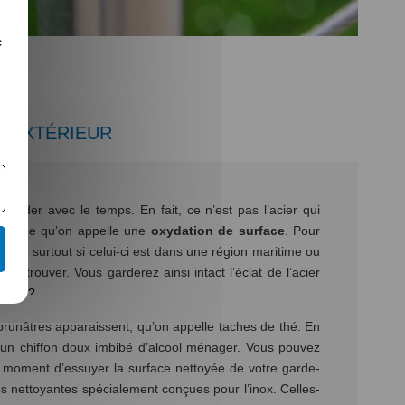
c
L’EXTÉRIEUR
oxyder avec le temps. En fait, ce n’est pas l’acier qui
C’est ce qu’on appelle une
oxydation de surface
. Pour
aire, surtout si celui-ci est dans une région maritime ou
y trouver. Vous garderez ainsi intact l’éclat de l’acier
l'inox?
s brunâtres apparaissent, qu’on appelle taches de thé. En
vec un chiffon doux imbibé d’alcool ménager. Vous pouvez
s au moment d’essuyer la surface nettoyée de votre garde-
tes nettoyantes spécialement conçues pour l’inox. Celles-