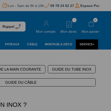
Lun - Sam de 8h à 19h
09 78 24 62 27
Espace Pro
Aller
0
au
Rappel
contenu
Mon compte
Mon devis
Mon panier
POTEAUX
CÂBLE
MONTAGE & DÉCO
SERVICE+
DE LA MAIN COURANTE
GUIDE DU TUBE INOX
GUIDE DU CÂBLE
 INOX ?