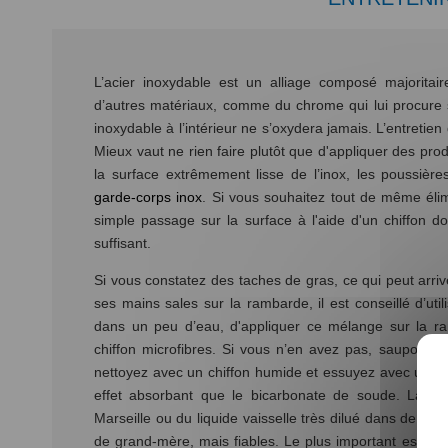
L’acier inoxydable est un alliage composé majoritai
d’autres matériaux, comme du chrome qui lui procure sa
inoxydable à l’intérieur ne s’oxydera jamais. L’entretien d
Mieux vaut ne rien faire plutôt que d'appliquer des prod
la surface extrêmement lisse de l’inox, les poussière
garde-corps inox
. Si vous souhaitez tout de même élim
simple passage sur la surface à l'aide d'un chiffon d
suffisant.
Si vous constatez des taches de gras, ce qui peut arri
ses mains sales sur la rambarde, il est conseillé d’uti
dans un peu d’eau, d'appliquer ce mélange sur la r
chiffon microfibres. Si vous n’en avez pas, saupoudre
nettoyez avec un chiffon humide et essuyez avec un ch
effet absorbant que le bicarbonate de soude. La mei
Marseille ou du liquide vaisselle très dilué dans de l’e
de grand-mère, mais fiables. Le plus important est d’uti