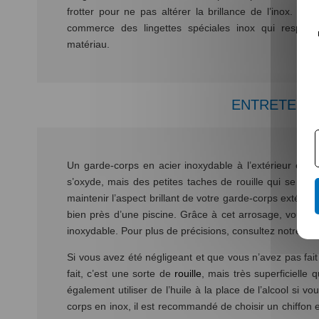
frotter pour ne pas altérer la brillance de l’inox. Sa
commerce des lingettes spéciales inox qui respecte
matériau.
ENTRETENIR
Un garde-corps en acier inoxydable à l’extérieur est e
s’oxyde, mais des petites taches de rouille qui se cré
maintenir l’aspect brillant de votre garde-corps extérie
bien près d’une piscine. Grâce à cet arrosage, vous enl
inoxydable. Pour plus de précisions, consultez notre art
Si vous avez été négligeant et que vous n’avez pas fait 
fait, c’est une sorte de
rouille
, mais très superficielle
également utiliser de l’huile à la place de l’alcool si 
corps en inox, il est recommandé de choisir un chiffon e