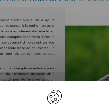
rement d’acier auquel on a ajouté
 résistance à la rouille ; un acier
e l’inox en intérieur doit être léger.
uits inadaptés et corrosifs. Grâce à
s se poseront difficilement sur vos
iner toute trace de poussières, un
oux, une fois par semaine, ce sera
ver si par exemple un enfant a posé
liser du bicarbonate de soude dilué
ambarde puis de l’essuyer avec un
z un peu de farine sur les tâches,
iffon doux. La farine aura le même
lleure solution reste le savon de
au tiède. Ce sont des petits remèdes
liser des produits très dilués, sans