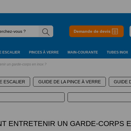
Demande de devis
 ESCALIER
PINCES À VERRE
MAIN-COURANTE
TUBES INOX
nir un garde-corps en inox ?
E ESCALIER
GUIDE DE LA PINCE À VERRE
GUIDE 
T ENTRETENIR UN GARDE-CORPS EN