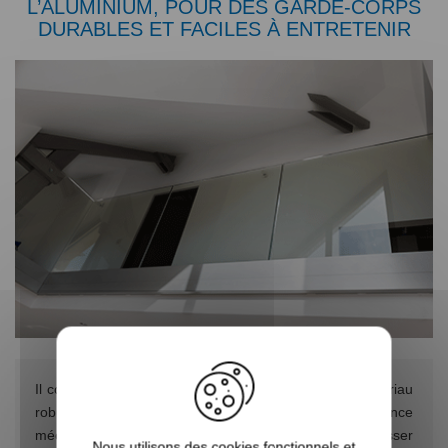
L’ALUMINIUM, POUR DES GARDE-CORPS
DURABLES ET FACILES À ENTRETENIR
Il convient de souligner ici que l’aluminium est un matériau
robuste. Il offre de fait une excellente résistance
mécanique, et ne risque pas de se plier ou de se casser
Nous utilisons des cookies fonctionnels et