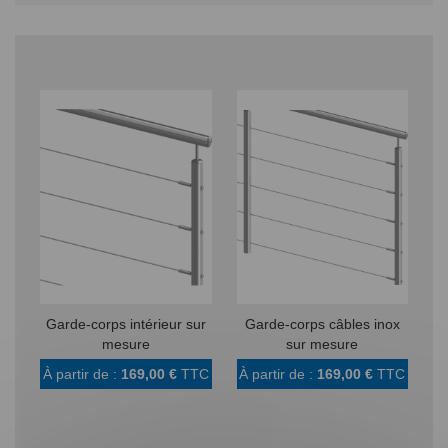
Garde-corps intérieur sur
Garde-corps câbles inox
G
mesure
sur mesure
À partir de :
169,00 €
TTC
À partir de :
169,00 €
TTC
À 